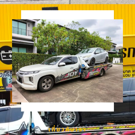
เกี่ยวกับเรา