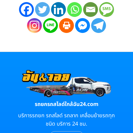
รถยกรถสไลด์ใกล้ฉัน24.com
บริการรถยก รถสไลด์ รถลาก เคลื่อนย้ายรถทุก
ชนิด บริการ 24 ชม.