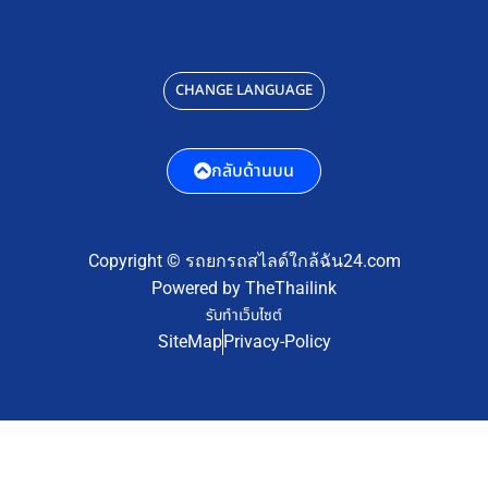
CHANGE LANGUAGE
กลับด้านบน
Copyright © รถยกรถสไลด์ใกล้ฉัน24.com
Powered by TheThailink
รับทำเว็บไซต์
SiteMap
Privacy-Policy