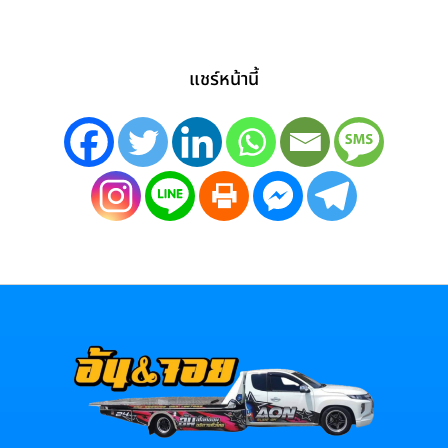
แชร์หน้านี้