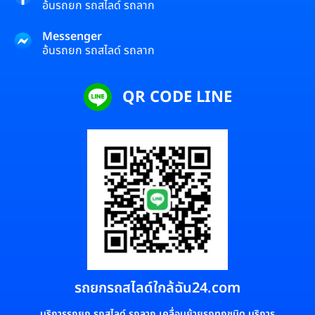
อ้นรถยก รถสไลด์ รถลาก
Messenger
อ้นรถยก รถสไลด์ รถลาก
QR CODE LINE
รถยกรถสไลด์ใกล้ฉัน24.com
บริการรถยก รถสไลด์ รถลาก เคลื่อนย้ายรถทุกชนิด บริการ