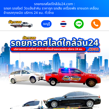
รถยกรถสไลด์ใกล้ฉัน24.com :
รถยก รถสไลด์ วัดแจ้งลำหิน ราคาถูก รถเสีย เครื่องพัง ยางแตก เคลื่อน
ย้ายรถทุกชนิด บริการ 24 ชม. ทั่วไทย
เมนู