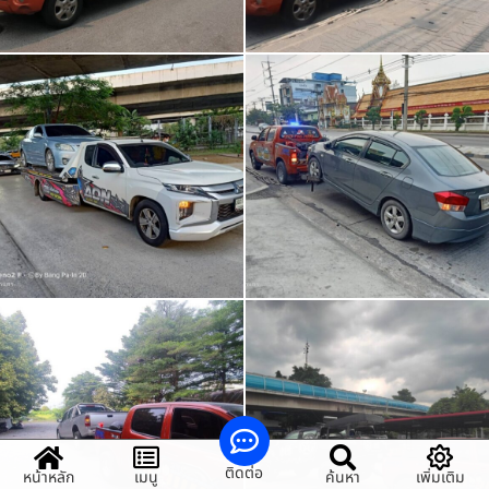
ติดต่อ
หน้าหลัก
เมนู
ค้นหา
เพิ่มเติม