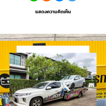
แสดงความคิดเห็น