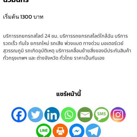
เริ่มต้น 1300 บาท
บริการรถยกรถสไลด์ 24 ชม. บริการรถยกรถสไลด์ใกล้ฉัน บริการ
รวดเร็ว ทันใจ ยกรถใหม่ รถเสีย พ่วงแบต ทางด่วน มอเตอร์เวย์
สุวรรณภูมิ รถเกิดอุบัติเหตุ บริการเคลื่อนย้ายสิ่งของมีประกันสินค้า
ทั่วกรุงเทพฯ และ ต่างจังหวัด ทั่วไทย ราคาเป็นกันเอง
แชร์หน้านี้