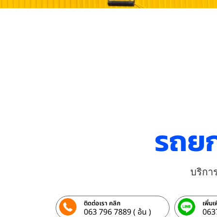
รถยก
บริกา
ติดต่อเรา คลิก
เพิ่มเ
063 796 7889 ( อ้น )
0637