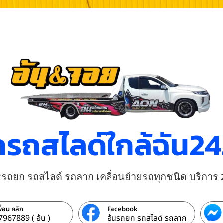
รถสไลด์ใกล้ฉัน2
รรถยก รถสไลด์ รถลาก เคลื่อนย้ายรถทุกชนิด บริการ 
พื่อน คลิก
Facebook
967889 ( อ้น )
อ้นรถยก รถสไลด์ รถลาก