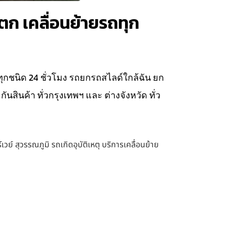
ตก เคลื่อนย้ายรถทุก
กชนิด 24 ชั่วโมง รถยกรถสไลด์ใกล้ฉัน ยก
ันสินค้า ทั่วกรุงเทพฯ และ ต่างจังหวัด ทั่ว
 สุวรรณภูมิ รถเกิดอุบัติเหตุ บริการเคลื่อนย้าย