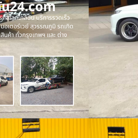
ฉัน24.com
สไลด์ใกล้ฉัน บริการรวดเร็ว
มอเตอร์เวย์ สุวรรณภูมิ รถเกิด
นสินค้า ทั่วกรุงเทพฯ และ ต่าง