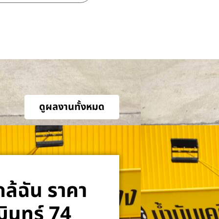
ดูผลงานทั้งหมด
ล้ฉัน ราคา
ินทร์ 74