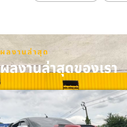
ผลงานล่าสุด
ผลงานล่าสุดของเรา