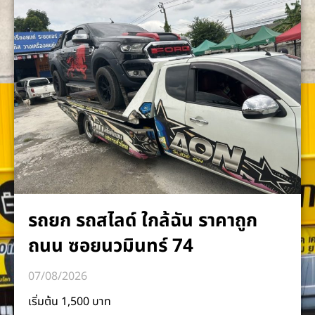
รถยก รถสไลด์ ใกล้ฉัน ราคาถูก
ถนน ซอยนวมินทร์ 74
07/08/2026
เริ่มต้น 1,500 บาท