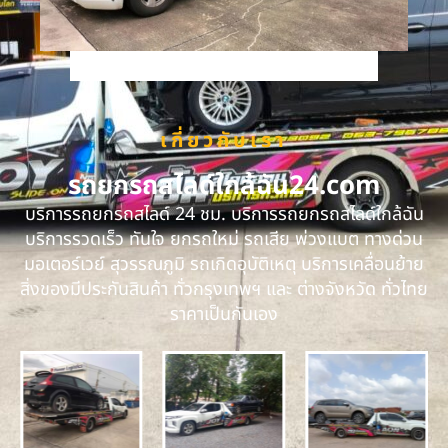
เกี่ยวกับเรา
รถยกรถสไลด์ใกล้ฉัน24.com
บริการรถยกรถสไลด์ 24 ชม. บริการรถยกรถสไลด์ใกล้ฉัน
บริการรวดเร็ว ทันใจ ยกรถใหม่ รถเสีย พ่วงแบต ทางด่วน
มอเตอร์เวย์ สุวรรณภูมิ รถเกิดอุบัติเหตุ บริการเคลื่อนย้าย
สิ่งของมีประกันสินค้า ทั่วกรุงเทพฯ และ ต่างจังหวัด ทั่วไทย
ราคาเป็นกันเอง