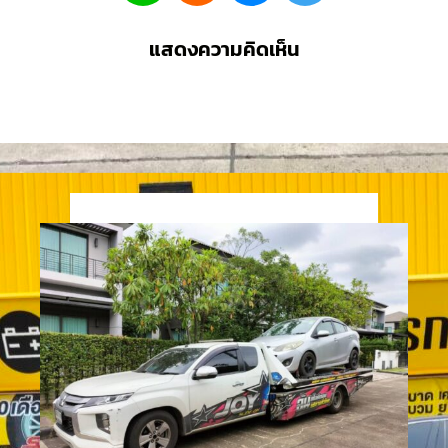
แสดงความคิดเห็น