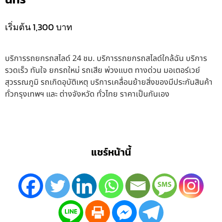
เริ่มต้น 1,300 บาท
บริการรถยกรถสไลด์ 24 ชม. บริการรถยกรถสไลด์ใกล้ฉัน บริการ
รวดเร็ว ทันใจ ยกรถใหม่ รถเสีย พ่วงแบต ทางด่วน มอเตอร์เวย์
สุวรรณภูมิ รถเกิดอุบัติเหตุ บริการเคลื่อนย้ายสิ่งของมีประกันสินค้า
ทั่วกรุงเทพฯ และ ต่างจังหวัด ทั่วไทย ราคาเป็นกันเอง
แชร์หน้านี้