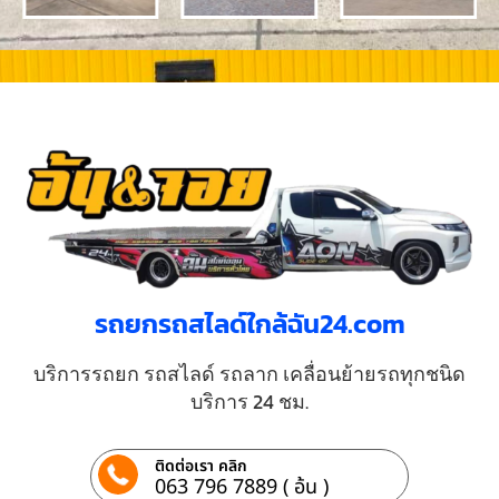
รถยกรถสไลด์ใกล้ฉัน24.com
บริการรถยก รถสไลด์ รถลาก เคลื่อนย้ายรถทุกชนิด
บริการ 24 ชม.
ติดต่อเรา คลิก
063 796 7889 ( อ้น )