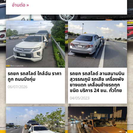
อ่านต่อ »
รถยก รถสไลด์ ใกล้ฉัน ราคา
รถยก รถสไลด์ ลานสนามบิน
ถูก ถนนบึงกุ่ม
สุวรรณภูมิ รถเสีย เครื่องพัง
ยางแตก เคลื่อนย้ายรถทุก
06/07/2026
ชนิด บริการ 24 ชม. ทั่วไทย
04/05/2023