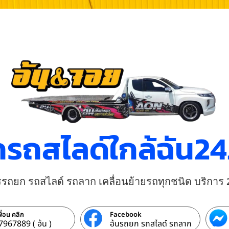
รถสไลด์ใกล้ฉัน2
รรถยก รถสไลด์ รถลาก เคลื่อนย้ายรถทุกชนิด บริการ 
พื่อน คลิก
Facebook
967889 ( อ้น )
อ้นรถยก รถสไลด์ รถลาก