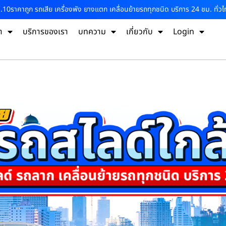
10ราคาถูก รถเสีย เครื่องพัง ยางแตก เคลื่อนย้ายรถทุกชนิด บริการ 24 ชม. ทั่ว
า
บริการของเรา
บทความ
เกี่ยวกับ
Login