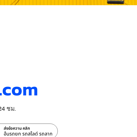
4.com
24 ชม.
ส่งข้อความ คลิก
อ้นรถยก รถสไลด์ รถลาก