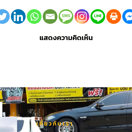
แสดงความคิดเห็น
เกี่ยวกับเรา