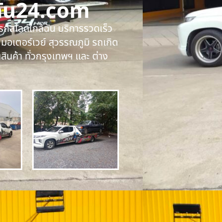
ฉัน24.com
สไลด์ใกล้ฉัน บริการรวดเร็ว
มอเตอร์เวย์ สุวรรณภูมิ รถเกิด
นสินค้า ทั่วกรุงเทพฯ และ ต่าง