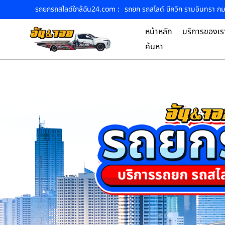
รถยกรถสไลด์ใกล้ฉัน24.com :
รถยก รถสไลด์ บีควิก รามอินทรา กม.
หน้าหลัก
บริการของเร
ค้นหา