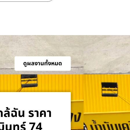
ดูผลงานทั้งหมด
ล้ฉัน ราคา
ินทร์ 74