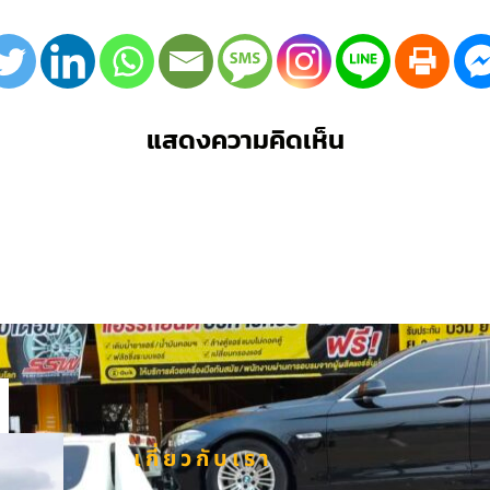
แสดงความคิดเห็น
เกี่ยวกับเรา