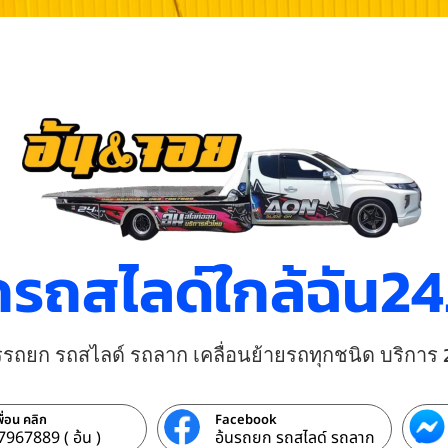
รถสไลด์ใกล้ฉัน2
รรถยก รถสไลด์ รถลาก เคลื่อนย้ายรถทุกชนิด บริการ 
พื่อน คลิก
Facebook
967889 ( อ้น )
อ้นรถยก รถสไลด์ รถลาก