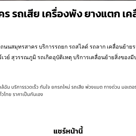
ร รถเสีย เครื่องพัง ยางแตก เคล
นนสมุทรสาคร บริการรถยก รถสไลด์ รถลาก เคลื่อนย้ายรถท
ย์ สุวรรณภูมิ รถเกิดอุบัติเหตุ บริการเคลื่อนย้ายสิ่งของมี
ัน บริการรวดเร็ว ทันใจ ยกรถใหม่ รถเสีย พ่วงแบต ทางด่วน มอเตอร์เวย์
 ทั่วไทย ราคาเป็นกันเอง
แชร์หน้านี้