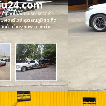
ฉัน24.com
สไลด์ใกล้ฉัน บริการรวดเร็ว
มอเตอร์เวย์ สุวรรณภูมิ รถเกิด
นสินค้า ทั่วกรุงเทพฯ และ ต่าง