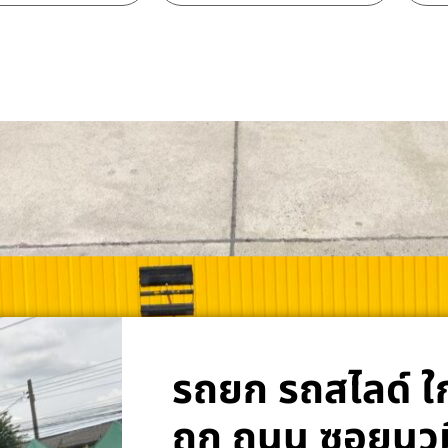
รถยก รถสไลด์ ใก
ถูก ถนน ซอยนวม