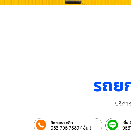
รถยก
บริกา
ติดต่อเรา คลิก
เพิ่มเ
063 796 7889 ( อ้น )
0637