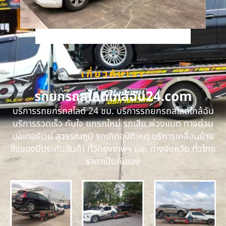
เกี่ยวกับเรา
รถยกรถสไลด์ใกล้ฉัน24.com
บริการรถยกรถสไลด์ 24 ชม. บริการรถยกรถสไลด์ใกล้ฉัน
บริการรวดเร็ว ทันใจ ยกรถใหม่ รถเสีย พ่วงแบต ทางด่วน
มอเตอร์เวย์ สุวรรณภูมิ รถเกิดอุบัติเหตุ บริการเคลื่อนย้าย
สิ่งของมีประกันสินค้า ทั่วกรุงเทพฯ และ ต่างจังหวัด ทั่วไทย
ราคาเป็นกันเอง