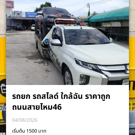
รถยก รถสไลด์ ใกล้ฉัน ราคาถูก
ถนนสายไหม46
04/08/2026
เริ่มต้น 1500 บาท