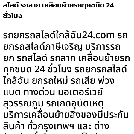
สไลด์ รถลาก เคลื่อนย้ายรถทุกชนิด 24
ชั่วโมง
รถยกรถสไลด์ใกล้ฉัน24.com รถ
ยกรถสไลด์ภาษีเจริญ บริการรถ
ยก รถสไลด์ รถลาก เคลื่อนย้ายรถ
ทุกชนิด 24 ชั่วโมง รถยกรถสไลด์
ใกล้ฉัน ยกรถใหม่ รถเสีย พ่วง
แบต ทางด่วน มอเตอร์เวย์
สุวรรณภูมิ รถเกิดอุบัติเหตุ
บริการเคลื่อนย้ายสิ่งของมีประกัน
สินค้า ทั่วกรุงเทพฯ และ ต่าง