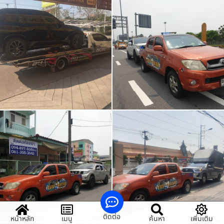
ติดต่อ
หน้าหลัก
เมนู
ค้นหา
เพิ่มเติม