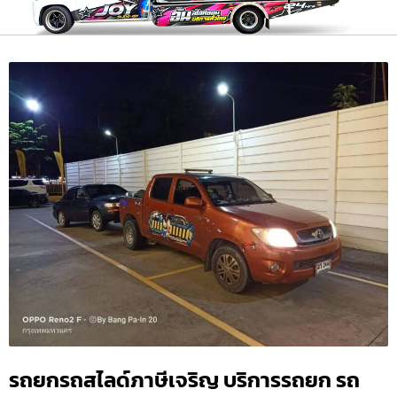
รถยกรถสไลด์ภาษีเจริญ บริการรถยก รถ