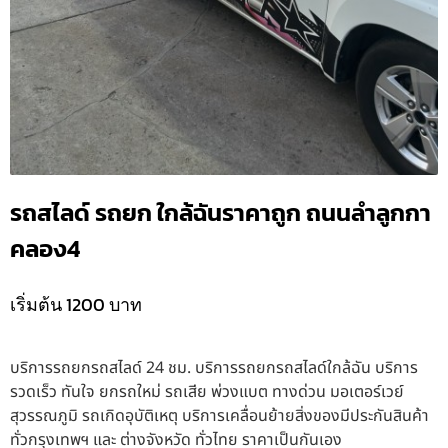
รถสไลด์ รถยก ใกล้ฉันราคาถูก ถนนลำลูกกา
คลอง4
เริ่มต้น 1200 บาท
บริการรถยกรถสไลด์ 24 ชม. บริการรถยกรถสไลด์ใกล้ฉัน บริการ
รวดเร็ว ทันใจ ยกรถใหม่ รถเสีย พ่วงแบต ทางด่วน มอเตอร์เวย์
สุวรรณภูมิ รถเกิดอุบัติเหตุ บริการเคลื่อนย้ายสิ่งของมีประกันสินค้า
ทั่วกรุงเทพฯ และ ต่างจังหวัด ทั่วไทย ราคาเป็นกันเอง