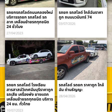
รถยกรถสไลด์ถนนคลองใหม่
รถยก รถสไลด์ ใกล้ฉันราคา
บริการรถยก รถสไลด์ รถ
ถูก ถนนนวมินทร์ 74
ลาก เคลื่อนย้ายรถทุกชนิด
03/07/2026
24 ชั่วโมง
27/04/2023
รถยก รถสไลด์ โรงเรียน
รถสไลด์ รถยก ราคาถูก ใกล้
สารสาสน์วิเทศมีนบุรีราคาถูก
ฉัน ด่านธัญญะ
รถเสีย เครื่องพัง ยางแตก
28/04/2026
เคลื่อนย้ายรถทุกชนิด บริการ
24 ชม. ทั่วไทย
10/07/2023