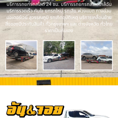
บริการรถยกรถสไลด์ 24 ชม. บริการรถยกรถสไลด์ใกล้ฉัน
บริการรวดเร็ว ทันใจ ยกรถใหม่ รถเสีย พ่วงแบต ทางด่วน
มอเตอร์เวย์ สุวรรณภูมิ รถเกิดอุบัติเหตุ บริการเคลื่อนย้าย
สิ่งของมีประกันสินค้า ทั่วกรุงเทพฯ และ ต่างจังหวัด ทั่วไทย
ราคาเป็นกันเอง