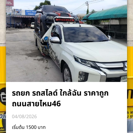
รถยก รถสไลด์ ใกล้ฉัน ราคาถูก
ถนนสายไหม46
04/08/2026
เริ่มต้น 1500 บาท