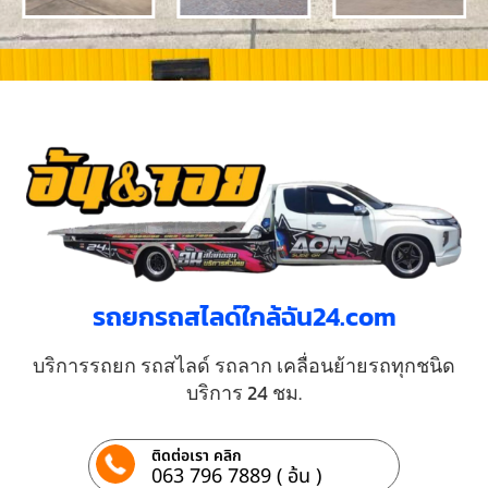
รถยกรถสไลด์ใกล้ฉัน24.com
บริการรถยก รถสไลด์ รถลาก เคลื่อนย้ายรถทุกชนิด
บริการ 24 ชม.
ติดต่อเรา คลิก
063 796 7889 ( อ้น )