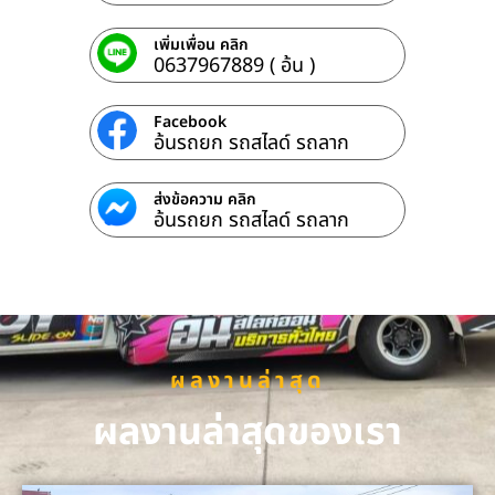
เพิ่มเพื่อน คลิก
0637967889 ( อ้น )
Facebook
อ้นรถยก รถสไลด์ รถลาก
ส่งข้อความ คลิก
อ้นรถยก รถสไลด์ รถลาก
ผลงานล่าสุด
ผลงานล่าสุดของเรา