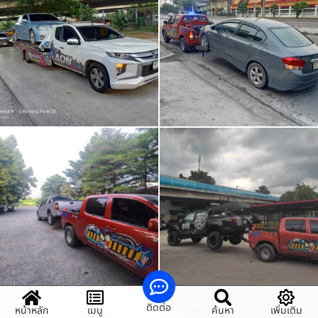
ติดต่อ
หน้าหลัก
เมนู
ค้นหา
เพิ่มเติม