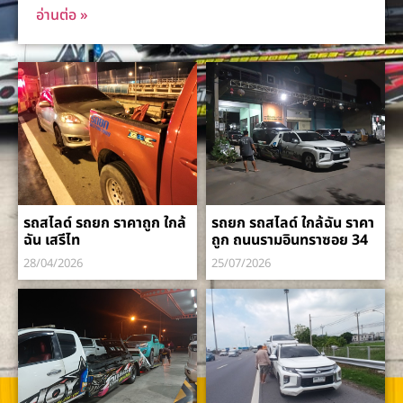
อ่านต่อ »
รถสไลด์ รถยก ราคาถูก ใกล้
รถยก รถสไลด์ ใกล้ฉัน ราคา
ฉัน เสรีไท
ถูก ถนนรามอินทราซอย 34
28/04/2026
25/07/2026