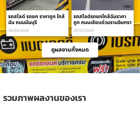
รถสไลด์ รถยก ราคาถูก ใกล้
รถสไลด์รถยกใกล้ฉันราคา
ฉัน ถนนมีนบุรี
ถูก ถนนเลียบด่วนรามอินทรา
30/04/2026
25/05/2026
ดูผลงานทั้งหมด
รวมภาพผลงานของเรา