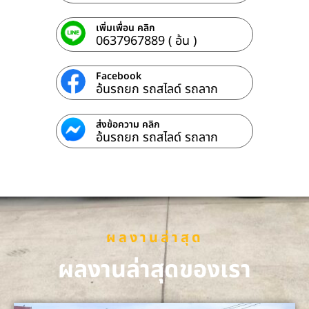
เพิ่มเพื่อน คลิก
0637967889 ( อ้น )
Facebook
อ้นรถยก รถสไลด์ รถลาก
ส่งข้อความ คลิก
อ้นรถยก รถสไลด์ รถลาก
ผลงานล่าสุด
ผลงานล่าสุดของเรา