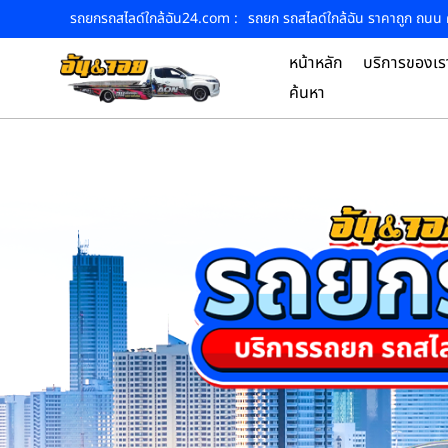
รถยกรถสไลด์ใกล้ฉัน24.com :
รถยก รถสไลด์ใกล้ฉัน ราคาถูก ถนน 
หน้าหลัก
บริการของเร
ค้นหา