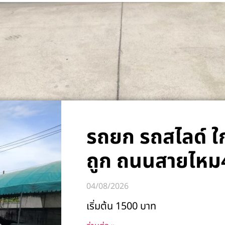
รถยก รถสไลด์ ใก
ถูก ถนนสายไหม
04/08/2026
เริ่มต้น 1500 บาท