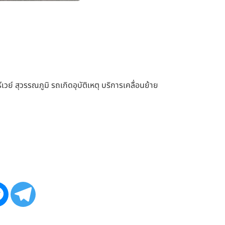
 สุวรรณภูมิ รถเกิดอุบัติเหตุ บริการเคลื่อนย้าย