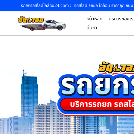
รถยกรถสไลด์ใกล้ฉัน24.com :
รถสไลด์ รถยก ใกล้ฉัน ราคาถูก ถนน
หน้าหลัก
บริการของเร
ค้นหา