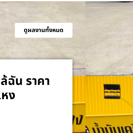
ดูผลงานทั้งหมด
ล้ฉัน ราคา
แหง