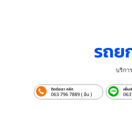
รถยก
บริกา
ติดต่อเรา คลิก
เพิ่มเ
063 796 7889 ( อ้น )
0637