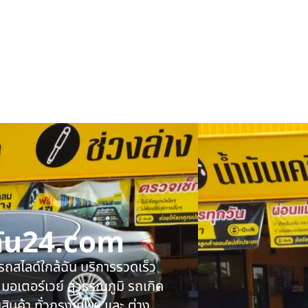
ฉัน24.com
สไลด์ใกล้ฉัน บริการรวดเร็ว
มอเตอร์เวย์ สุวรรณภูมิ รถเกิด
นสินค้า ทั่วกรุงเทพฯ และ ต่าง