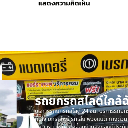
แสดงความคิดเห็น
เกี่ยวกับเรา
รถยกรถสไลด์ใกล้
บริการรถยกรถสไลด์ 24 ชม. บริการรถยกรถ
ทันใจ ยกรถใหม่ รถเสีย พ่วงแบต ทางด่วน 
อุบัติเหตุ บริการเคลื่อนย้ายสิ่งของมีประกั