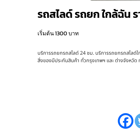
รถสไลด์ รถยก ใกล้ฉัน 
เริ่มต้น 1300 บาท
บริการรถยกรถสไลด์ 24 ชม. บริการรถยกรถสไลด์ใกล้ฉ
สิ่งของมีประกันสินค้า ทั่วกรุงเทพฯ และ ต่างจังหวัด