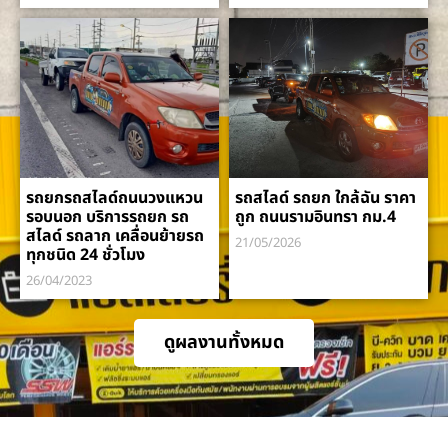
รถยกรถสไลด์ถนนวงแหวน
รถสไลด์ รถยก ใกล้ฉัน ราคา
รอบนอก บริการรถยก รถ
ถูก ถนนรามอินทรา กม.4
สไลด์ รถลาก เคลื่อนย้ายรถ
21/05/2026
ทุกชนิด 24 ชั่วโมง
26/04/2023
ดูผลงานทั้งหมด