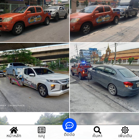
ติดต่อ
หน้าหลัก
เมนู
ค้นหา
เพิ่มเติม