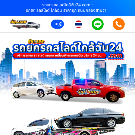
รถยกรถสไลด์ใกล้ฉัน24.com :
รถยก รถสไลด์ ใกล้ฉัน ราคาถูก ถนนคลองสามวา
เมนู