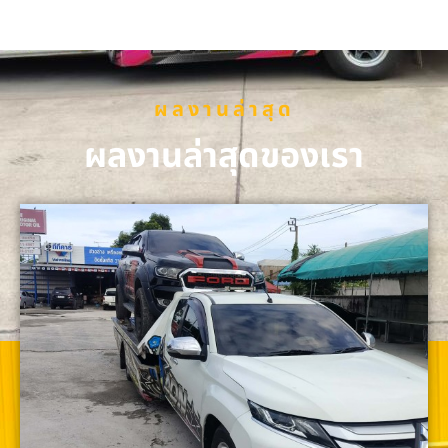
ผลงานล่าสุด
ผลงานล่าสุดของเรา