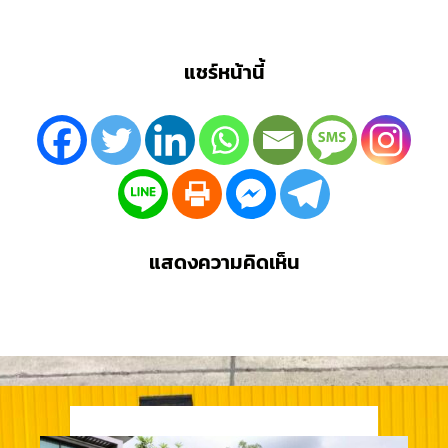
แชร์หน้านี้
แสดงความคิดเห็น