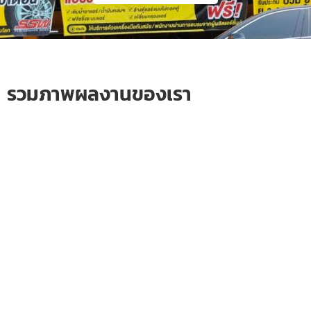
รวมภาพผลงานของเรา