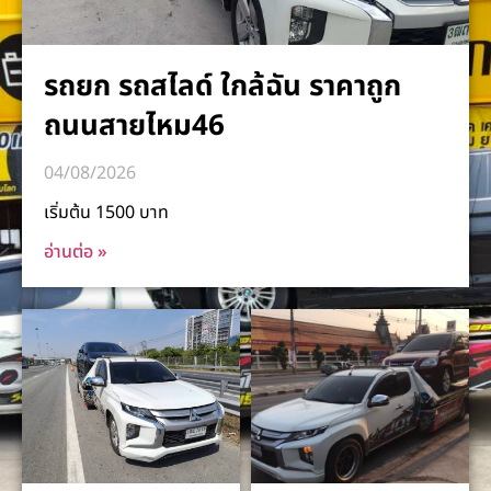
รถยก รถสไลด์ ใกล้ฉัน ราคาถูก
ถนนสายไหม46
04/08/2026
เริ่มต้น 1500 บาท
อ่านต่อ »