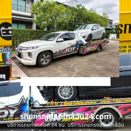
เกี่ยวกับเรา
รถยกรถสไลด์ใกล้ฉัน24.com
บริการรถยกรถสไลด์ 24 ชม. บริการรถยกรถสไลด์ใกล้ฉัน