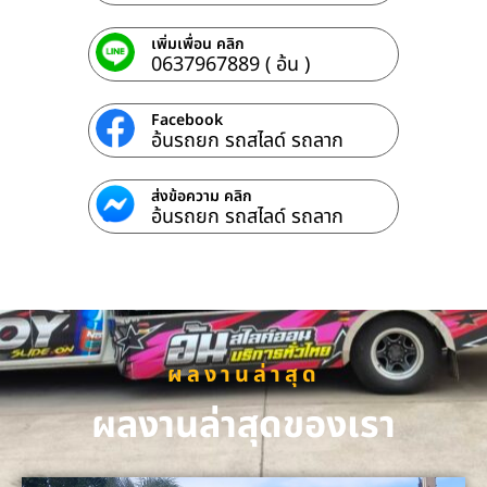
เพิ่มเพื่อน คลิก
0637967889 ( อ้น )
Facebook
อ้นรถยก รถสไลด์ รถลาก
ส่งข้อความ คลิก
อ้นรถยก รถสไลด์ รถลาก
ผลงานล่าสุด
ผลงานล่าสุดของเรา