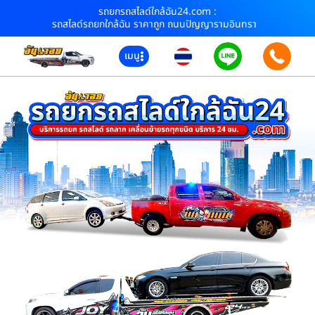
รถยกรถสไลด์ใกล้ฉัน24.com :
รถสไลด์รถยกใกล้ฉัน ราคาถูก ถนนปัญญารามอินทรา
เมนู