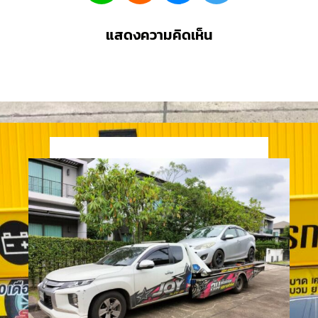
แสดงความคิดเห็น