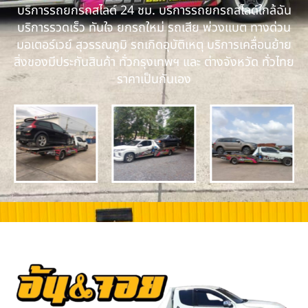
บริการรถยกรถสไลด์ 24 ชม. บริการรถยกรถสไลด์ใกล้ฉัน
บริการรวดเร็ว ทันใจ ยกรถใหม่ รถเสีย พ่วงแบต ทางด่วน
มอเตอร์เวย์ สุวรรณภูมิ รถเกิดอุบัติเหตุ บริการเคลื่อนย้าย
สิ่งของมีประกันสินค้า ทั่วกรุงเทพฯ และ ต่างจังหวัด ทั่วไทย
ราคาเป็นกันเอง