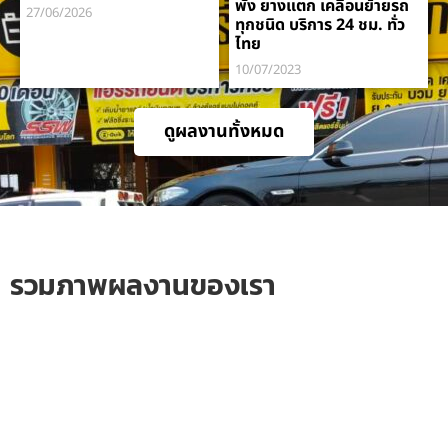
พัง ยางแตก เคลื่อนย้ายรถ
27/06/2026
ทุกชนิด บริการ 24 ชม. ทั่ว
ไทย
10/07/2023
ดูผลงานทั้งหมด
รวมภาพผลงานของเรา