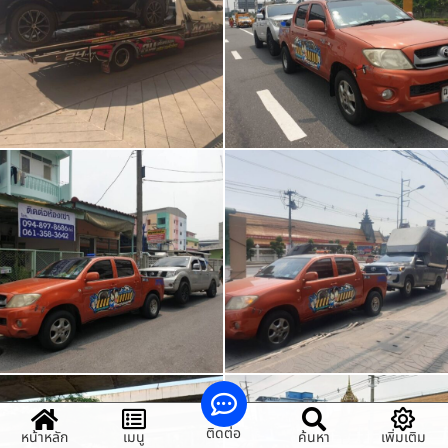
ติดต่อ
หน้าหลัก
เมนู
ค้นหา
เพิ่มเติม