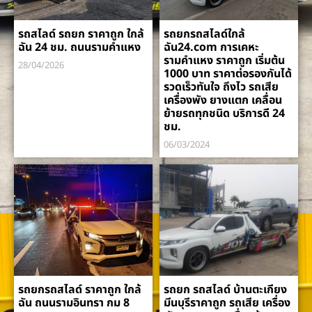
รถสไลด์ รถยก ราคาถูก ใกล้
รถยกรถสไลด์ใกล้
ฉัน 24 ชม. ถนนรามคำแหง
ฉัน24.com การเคหะ
รามคำแหง ราคาถูก เริ่มต้น
28/04/2026
1000 บาท ราคาต่อรองกันได้
รวดเร็วทันใจ ถึงไว รถเสีย
เครื่องพัง ยางแตก เคลื่อน
ย้ายรถทุกชนิด บริการดี 24
ชม.
06/03/2024
รถยกรถสไลด์ ราคาถูก ใกล้
รถยก รถสไลด์ บ้านตะเกียง
ฉัน ถนนรามอินทรา กม 8
มีนบุรีราคาถูก รถเสีย เครื่อง