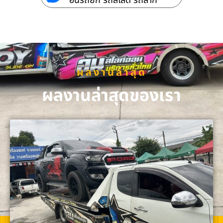
อ้นรถยก รถสไลด์ รถลาก
ผลงานล่าสุด
ผลงานล่าสุดของเรา