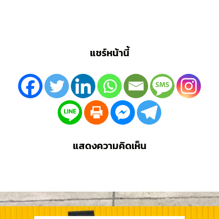
แชร์หน้านี้
แสดงความคิดเห็น