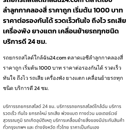
ลำลูกกาคลองสี่ ราคาถูก เริ่มต้น 1000 บาท
ราคาต่อรองกันได้ รวดเร็วทันใจ ถึงไว รถเสีย
เครื่องพัง ยางแตก เคลื่อนย้ายรถทุกชนิด
บริการดี 24 ชม.
รถยกรถสไลด์ใกล้ฉัน24.com ตลาดเอซีลำลูกกาคลองสี่
ราคาถูก เริ่มต้น 1000 บาท ราคาต่อรองกันได้ รวดเร็ว
ทันใจ ถึงไว รถเสีย เครื่องพัง ยางแตก เคลื่อนย้ายรถทุก
ชนิด บริการดี 24 ชม.
บริการรถยกรถสไลด์ 24 ชม. บริการรถยกรถสไลด์ใกล้ฉัน บริการ
รวดเร็ว ทันใจ ยกรถใหม่ รถเสีย พ่วงแบต ทางด่วน มอเตอร์เวย์
สุวรรณภูมิ รถเกิดอุบัติเหตุ บริการเคลื่อนย้ายสิ่งของมีประกันสินค้า
ทั่วกรุงเทพฯ และ ต่างจังหวัด ทั่วไทย ราคาเป็นกันเอง