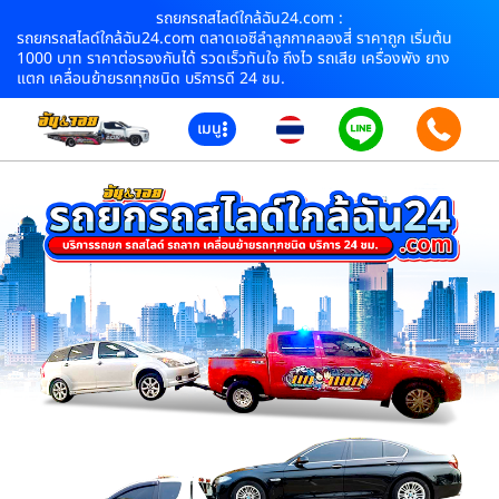
รถยกรถสไลด์ใกล้ฉัน24.com :
รถยกรถสไลด์ใกล้ฉัน24.com ตลาดเอซีลำลูกกาคลองสี่ ราคาถูก เริ่มต้น
1000 บาท ราคาต่อรองกันได้ รวดเร็วทันใจ ถึงไว รถเสีย เครื่องพัง ยาง
แตก เคลื่อนย้ายรถทุกชนิด บริการดี 24 ชม.
เมนู