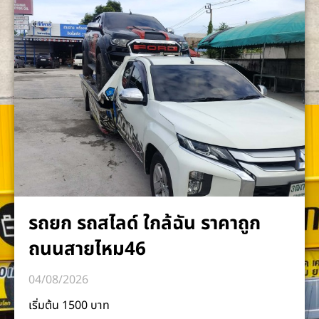
รถยก รถสไลด์ ใกล้ฉัน ราคาถูก
ถนนสายไหม46
04/08/2026
เริ่มต้น 1500 บาท