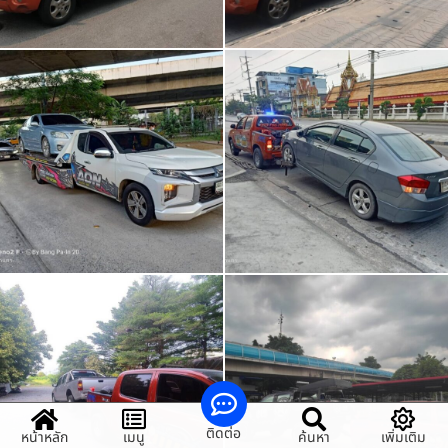
ติดต่อ
หน้าหลัก
เมนู
ค้นหา
เพิ่มเติม