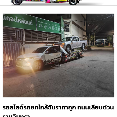
รถสไลด์รถยกใกล้ฉันราคาถูก ถนนเลียบด่วน
รามอินทรา