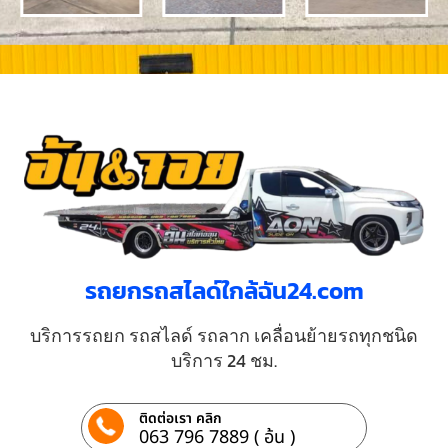
รถยกรถสไลด์ใกล้ฉัน24.com
บริการรถยก รถสไลด์ รถลาก เคลื่อนย้ายรถทุกชนิด
บริการ 24 ชม.
ติดต่อเรา คลิก
063 796 7889 ( อ้น )