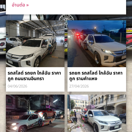
อ่านต่อ »
รถสไลด์ รถยก ใกล้ฉัน ราคา
รถยก รถสไลด์ ใกล้ฉัน ราคา
ถูก ถนนรามอินทรา
ถูก รามคำแหง
04/06/2026
27/04/2026