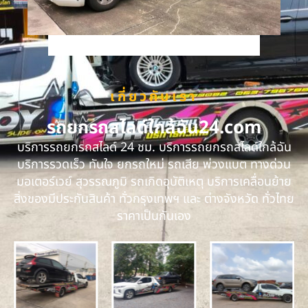
เกี่ยวกับเรา
รถยกรถสไลด์ใกล้ฉัน24.com
บริการรถยกรถสไลด์ 24 ชม. บริการรถยกรถสไลด์ใกล้ฉัน
บริการรวดเร็ว ทันใจ ยกรถใหม่ รถเสีย พ่วงแบต ทางด่วน
มอเตอร์เวย์ สุวรรณภูมิ รถเกิดอุบัติเหตุ บริการเคลื่อนย้าย
สิ่งของมีประกันสินค้า ทั่วกรุงเทพฯ และ ต่างจังหวัด ทั่วไทย
ราคาเป็นกันเอง