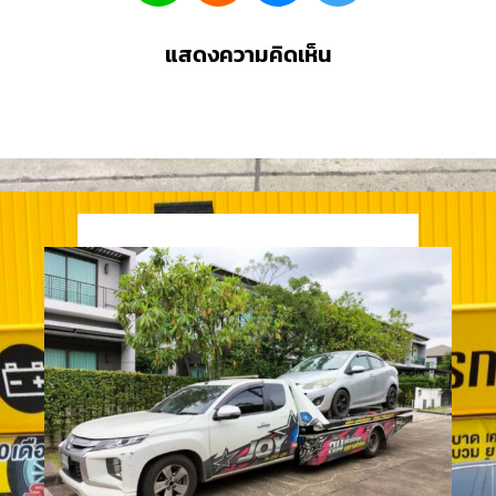
แสดงความคิดเห็น