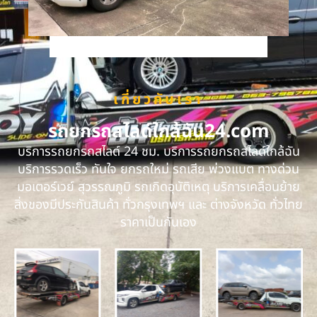
เกี่ยวกับเรา
รถยกรถสไลด์ใกล้ฉัน24.com
บริการรถยกรถสไลด์ 24 ชม. บริการรถยกรถสไลด์ใกล้ฉัน
บริการรวดเร็ว ทันใจ ยกรถใหม่ รถเสีย พ่วงแบต ทางด่วน
มอเตอร์เวย์ สุวรรณภูมิ รถเกิดอุบัติเหตุ บริการเคลื่อนย้าย
สิ่งของมีประกันสินค้า ทั่วกรุงเทพฯ และ ต่างจังหวัด ทั่วไทย
ราคาเป็นกันเอง