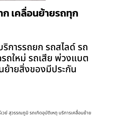
 เคลื่อนย้ายรถทุก
ริการรถยก รถสไลด์ รถ
ยกรถใหม่ รถเสีย พ่วงแบต
อนย้ายสิ่งของมีประกัน
 สุวรรณภูมิ รถเกิดอุบัติเหตุ บริการเคลื่อนย้าย