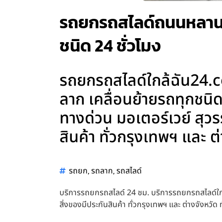
รถยกรถสไลด์ถนนหลานหล
ชนิด 24 ชั่วโมง
รถยกรถสไลด์ใกล้ฉัน24
ลาก เคลื่อนย้ายรถทุกชนิ
ทางด่วน มอเตอร์เวย์ สุวรร
สินค้า ทั่วกรุงเทพฯ และ ต
,
,
รถยก
รถลาก
รถสไลด์
บริการรถยกรถสไลด์ 24 ชม. บริการรถยกรถสไลด์ใกล้ฉ
สิ่งของมีประกันสินค้า ทั่วกรุงเทพฯ และ ต่างจังหวัด