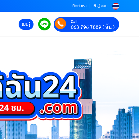
ติดต่อเรา
เข้าสู่ระบบ
Call
เมนู
063 796 7889 ( อ้น )