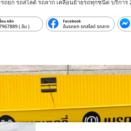
รรถยก รถสไลด์ รถลาก เคลื่อนย้ายรถทุกชนิด บริการ 
พื่อน คลิก
Facebook
967889 ( อ้น )
อ้นรถยก รถสไลด์ รถลาก