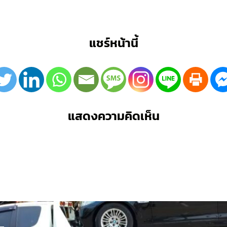
แชร์หน้านี้
แสดงความคิดเห็น