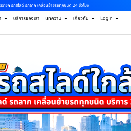
ยก รถสไลด์ รถลาก เคลื่อนย้ายรถทุกชนิด 24 ชั่วโมง
า
บริการของเรา
บทความ
เกี่ยวกับ
Login