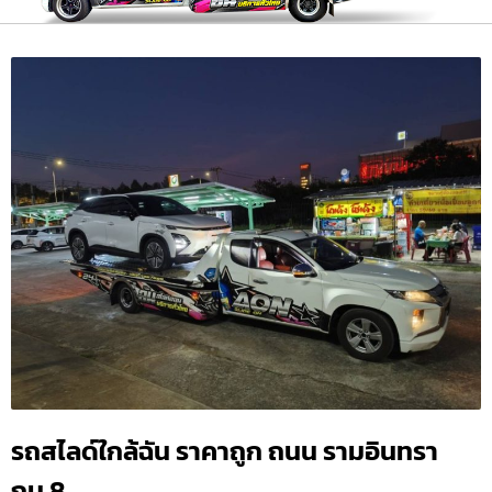
รถสไลด์ใกล้ฉัน ราคาถูก ถนน รามอินทรา
กม.8