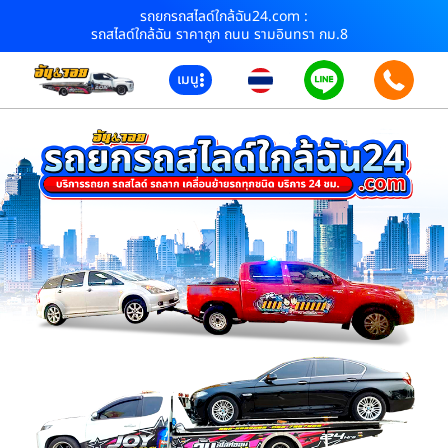
รถยกรถสไลด์ใกล้ฉัน24.com :
รถสไลด์ใกล้ฉัน ราคาถูก ถนน รามอินทรา กม.8
เมนู