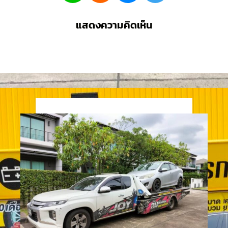
แสดงความคิดเห็น