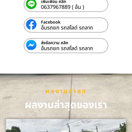
เพิ่มเพื่อน คลิก
0637967889 ( อ้น )
Facebook
อ้นรถยก รถสไลด์ รถลาก
ส่งข้อความ คลิก
อ้นรถยก รถสไลด์ รถลาก
ผลงานล่าสุด
ผลงานล่าสุดของเรา