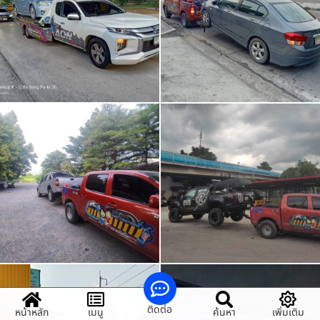
ติดต่อ
หน้าหลัก
เมนู
ค้นหา
เพิ่มเติม