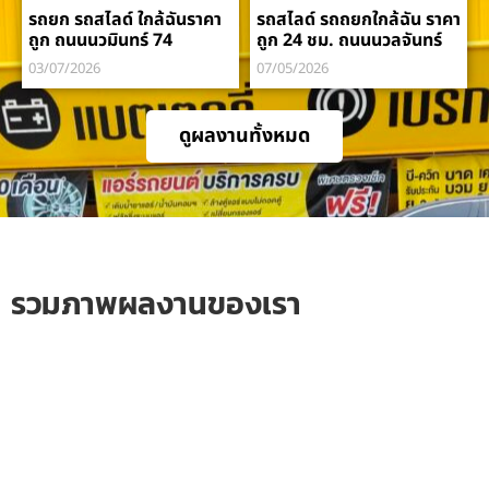
รถยก รถสไลด์ ใกล้ฉันราคา
รถสไลด์ รถถยกใกล้ฉัน ราคา
ถูก ถนนนวมินทร์ 74
ถูก 24 ชม. ถนนนวลจันทร์
03/07/2026
07/05/2026
ดูผลงานทั้งหมด
รวมภาพผลงานของเรา