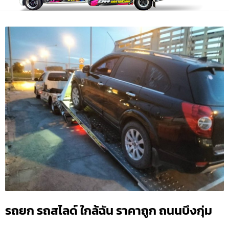
รถยก รถสไลด์ ใกล้ฉัน ราคาถูก ถนนบึงกุ่ม