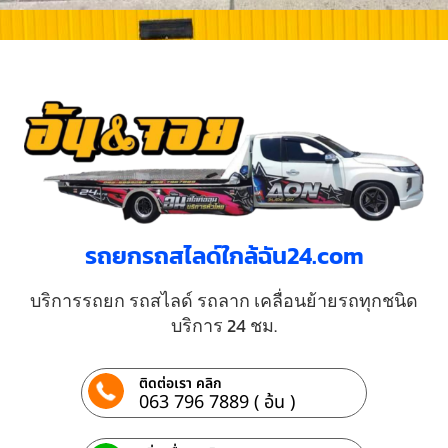
รถยกรถสไลด์ใกล้ฉัน24.com
บริการรถยก รถสไลด์ รถลาก เคลื่อนย้ายรถทุกชนิด
บริการ 24 ชม.
ติดต่อเรา คลิก
063 796 7889 ( อ้น )