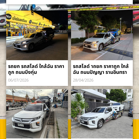
รถยก รถสไลด์ ใกล้ฉัน ราคา
รถสไลด์ าถยก ราคาถูก ใกล้
ถูก ถนนบึงกุ่ม
ฉัน ถนนปัญญา รามอินทรา
06/07/2026
28/04/2026