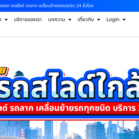
ยก รถสไลด์ รถลาก เคลื่อนย้ายรถทุกชนิด 24 ชั่วโมง
า
บริการของเรา
บทความ
เกี่ยวกับ
Login