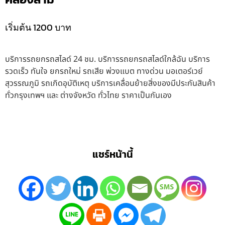
เริ่มต้น 1200 บาท
บริการรถยกรถสไลด์ 24 ชม. บริการรถยกรถสไลด์ใกล้ฉัน บริการ
รวดเร็ว ทันใจ ยกรถใหม่ รถเสีย พ่วงแบต ทางด่วน มอเตอร์เวย์
สุวรรณภูมิ รถเกิดอุบัติเหตุ บริการเคลื่อนย้ายสิ่งของมีประกันสินค้า
ทั่วกรุงเทพฯ และ ต่างจังหวัด ทั่วไทย ราคาเป็นกันเอง
แชร์หน้านี้