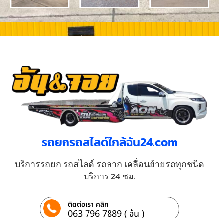
รถยกรถสไลด์ใกล้ฉัน24.com
บริการรถยก รถสไลด์ รถลาก เคลื่อนย้ายรถทุกชนิด
บริการ 24 ชม.
ติดต่อเรา คลิก
063 796 7889 ( อ้น )