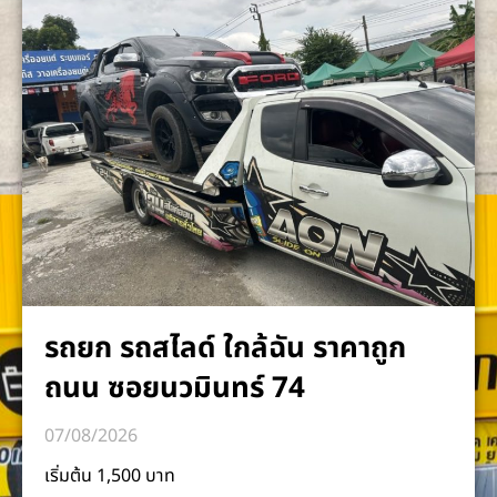
รถยก รถสไลด์ ใกล้ฉัน ราคาถูก
ถนน ซอยนวมินทร์ 74
07/08/2026
เริ่มต้น 1,500 บาท