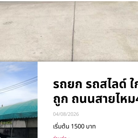
รถยก รถสไลด์ ใก
ถูก ถนนสายไหม
04/08/2026
เริ่มต้น 1500 บาท