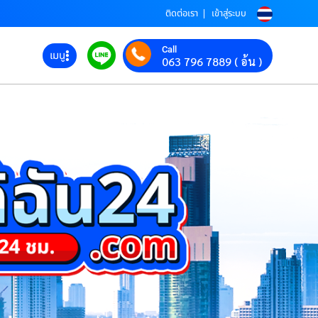
ติดต่อเรา
เข้าสู่ระบบ
Call
เมนู
063 796 7889 ( อ้น )