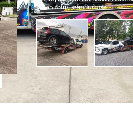
จังหวัด ทั่วไทย ราคาเป็นกันเอง