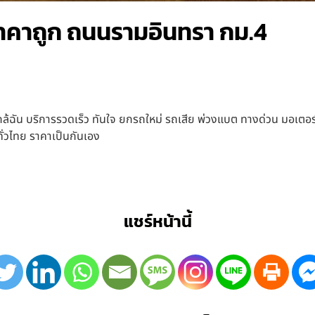
ราคาถูก ถนนรามอินทรา กม.4
ัน บริการรวดเร็ว ทันใจ ยกรถใหม่ รถเสีย พ่วงแบต ทางด่วน มอเตอร์เวย์
 ทั่วไทย ราคาเป็นกันเอง
แชร์หน้านี้