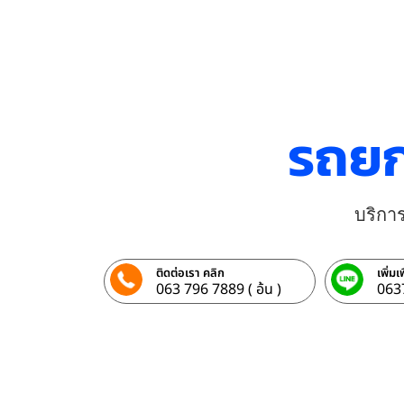
รถยก
บริกา
ติดต่อเรา คลิก
เพิ่มเ
063 796 7889 ( อ้น )
0637