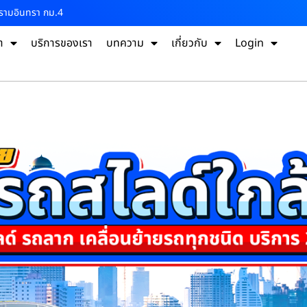
นรามอินทรา กม.4
า
บริการของเรา
บทความ
เกี่ยวกับ
Login