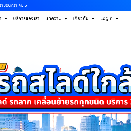
นรามอินทรา กม.6
า
บริการของเรา
บทความ
เกี่ยวกับ
Login