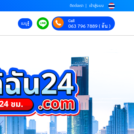
ติดต่อเรา
เข้าสู่ระบบ
Call
เมนู
063 796 7889 ( อ้น )