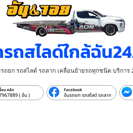
รถสไลด์ใกล้ฉัน2
รรถยก รถสไลด์ รถลาก เคลื่อนย้ายรถทุกชนิด บริการ 
พื่อน คลิก
Facebook
967889 ( อ้น )
อ้นรถยก รถสไลด์ รถลาก