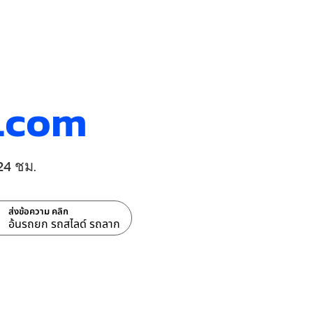
4.com
24 ชม.
ส่งข้อความ คลิก
อ้นรถยก รถสไลด์ รถลาก