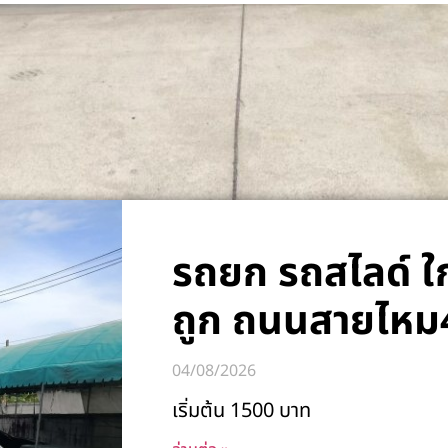
รถยก รถสไลด์ ใก
ถูก ถนนสายไหม
04/08/2026
เริ่มต้น 1500 บาท