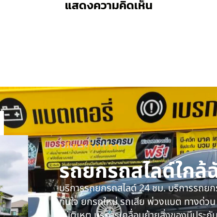
แสดงความคิดเห็น
เกี่ยวกับเรา
รถยกรถสไลด์ใกล้
บริการรถยกรถสไลด์ 24 ชม. บริการรถยกรถ
ทันใจ ยกรถใหม่ รถเสีย พ่วงแบต ทางด่วน 
อุบัติเหตุ บริการเคลื่อนย้ายสิ่งของมีประกั