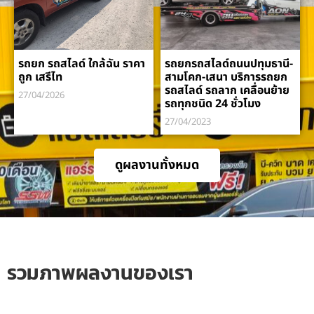
รถยก รถสไลด์ ใกล้ฉัน ราคา
รถยกรถสไลด์ถนนปทุมธานี-
ถูก เสรีไท
สามโคก-เสนา บริการรถยก
รถสไลด์ รถลาก เคลื่อนย้าย
27/04/2026
รถทุกชนิด 24 ชั่วโมง
27/04/2023
ดูผลงานทั้งหมด
รวมภาพผลงานของเรา