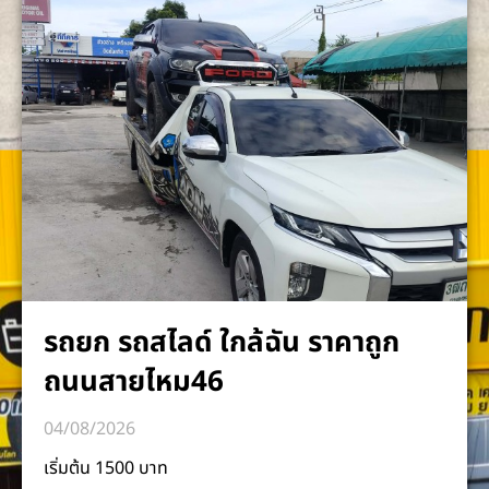
รถยก รถสไลด์ ใกล้ฉัน ราคาถูก
ถนนสายไหม46
04/08/2026
เริ่มต้น 1500 บาท