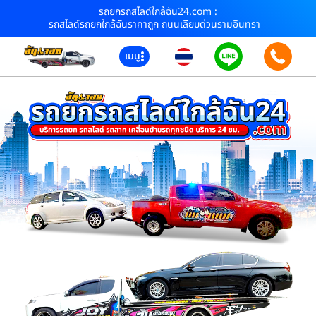
รถยกรถสไลด์ใกล้ฉัน24.com :
รถสไลด์รถยกใกล้ฉันราคาถูก ถนนเลียบด่วนรามอินทรา
เมนู