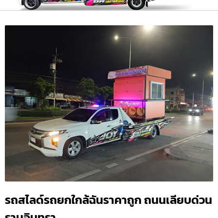
รถสไลด์รถยกใกล้ฉันราคาถูก ถนนเลียบด่วน
รามอินทรา