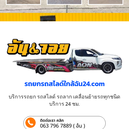
รถยกรถสไลด์ใกล้ฉัน24.com
บริการรถยก รถสไลด์ รถลาก เคลื่อนย้ายรถทุกชนิด
บริการ 24 ชม.
ติดต่อเรา คลิก
063 796 7889 ( อ้น )