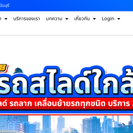
ีนบุรี
า
บริการของเรา
บทความ
เกี่ยวกับ
Login