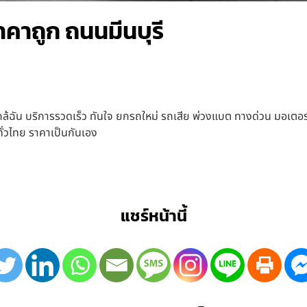
าคาถูก ถนนมีนบุรี
ัน บริการรวดเร็ว ทันใจ ยกรถใหม่ รถเสีย พ่วงแบต ทางด่วน มอเตอร์เวย์
 ทั่วไทย ราคาเป็นกันเอง
แชร์หน้านี้