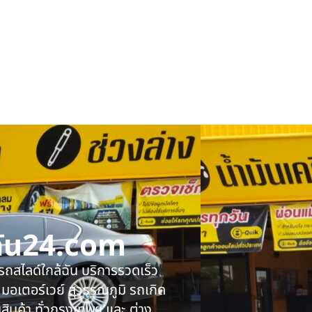
ฉัน24.com
สไลด์ใกล้ฉัน บริการรวดเร็ว
มอเตอร์เวย์ สุวรรณภูมิ รถเกิด
นสินค้า ทั่วกรุงเทพฯ และ ต่าง