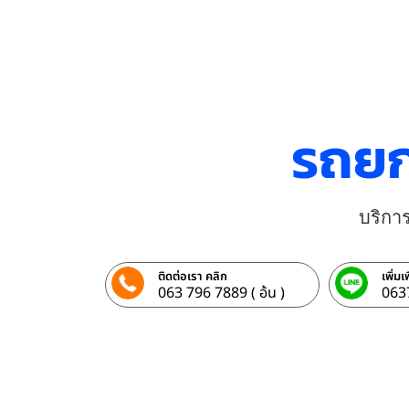
รถยก
บริกา
ติดต่อเรา คลิก
เพิ่มเ
063 796 7889 ( อ้น )
0637