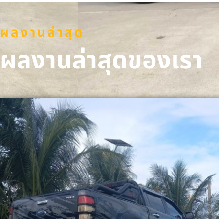
ผลงานล่าสุด
ผลงานล่าสุดของเรา