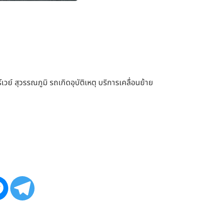
 สุวรรณภูมิ รถเกิดอุบัติเหตุ บริการเคลื่อนย้าย