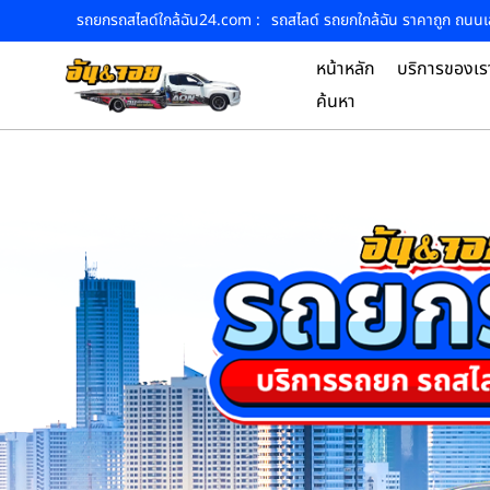
รถยกรถสไลด์ใกล้ฉัน24.com :
รถสไลด์ รถยกใกล้ฉัน ราคาถูก ถนนเ
หน้าหลัก
บริการของเร
ค้นหา