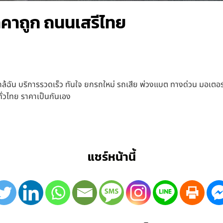
าคาถูก ถนนเสรีไทย
ัน บริการรวดเร็ว ทันใจ ยกรถใหม่ รถเสีย พ่วงแบต ทางด่วน มอเตอร์เวย์
 ทั่วไทย ราคาเป็นกันเอง
แชร์หน้านี้