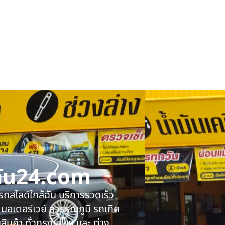
ฉัน24.com
สไลด์ใกล้ฉัน บริการรวดเร็ว
มอเตอร์เวย์ สุวรรณภูมิ รถเกิด
นสินค้า ทั่วกรุงเทพฯ และ ต่าง