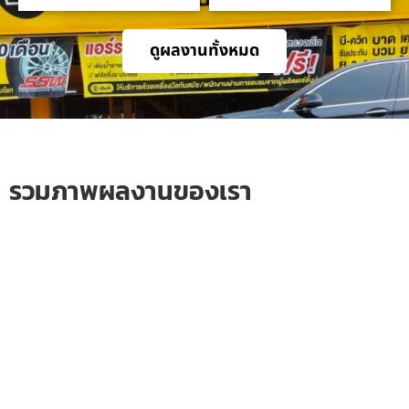
ดูผลงานทั้งหมด
รวมภาพผลงานของเรา