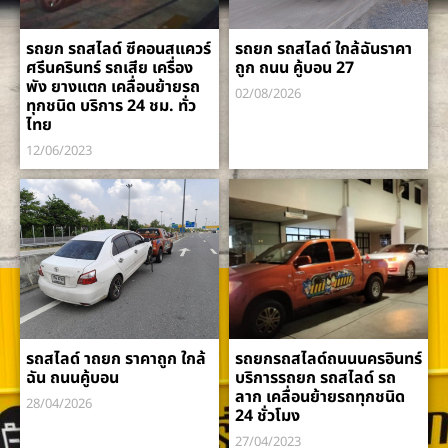
รถยก รถสไลด์ ซีคอนสแควร์
รถยก รถสไลด์ ใกล้ฉันราคา
ศรีนครินทร์ รถเสีย เครื่อง
ถูก ถนน คู้บอน 27
พัง ยางแตก เคลื่อนย้ายรถ
02/08/2026
ทุกชนิด บริการ 24 ชม. ทั่ว
ไทย
12/06/2023
รถสไลด์ าถยก ราคาถูก ใกล้
รถยกรถสไลด์ถนนนครอินทร์
ฉัน ถนนคู้บอน
บริการรถยก รถสไลด์ รถ
ลาก เคลื่อนย้ายรถทุกชนิด
28/04/2026
24 ชั่วโมง
27/04/2023