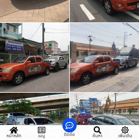
ติดต่อ
หน้าหลัก
เมนู
ค้นหา
เพิ่มเติม