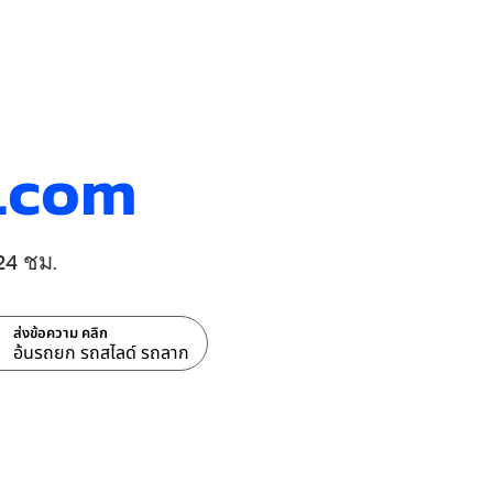
4.com
24 ชม.
ส่งข้อความ คลิก
อ้นรถยก รถสไลด์ รถลาก