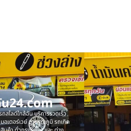
ฉัน24.com
สไลด์ใกล้ฉัน บริการรวดเร็ว
มอเตอร์เวย์ สุวรรณภูมิ รถเกิด
นสินค้า ทั่วกรุงเทพฯ และ ต่าง