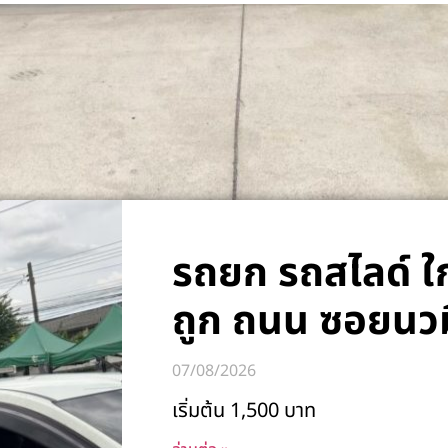
รถยก รถสไลด์ ใก
ถูก ถนน ซอยนวม
07/08/2026
เริ่มต้น 1,500 บาท