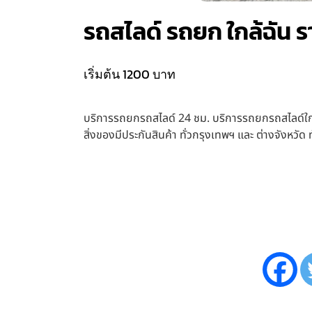
รถสไลด์ รถยก ใกล้ฉัน 
เริ่มต้น 1200 บาท
บริการรถยกรถสไลด์ 24 ชม. บริการรถยกรถสไลด์ใกล้ฉ
สิ่งของมีประกันสินค้า ทั่วกรุงเทพฯ และ ต่างจังหวัด