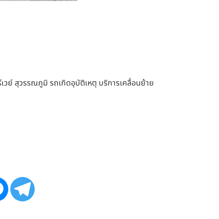
 สุวรรณภูมิ รถเกิดอุบัติเหตุ บริการเคลื่อนย้าย