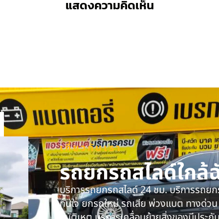
แสดงความคิดเห็น
เกี่ยวกับเรา
รถยกรถสไลด์ใกล้
บริการรถยกรถสไลด์ 24 ชม. บริการรถยกรถ
ทันใจ ยกรถใหม่ รถเสีย พ่วงแบต ทางด่วน 
อุบัติเหตุ บริการเคลื่อนย้ายสิ่งของมีประกั