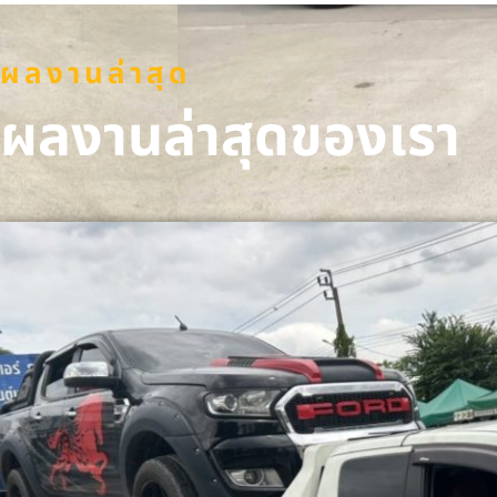
ผลงานล่าสุด
ผลงานล่าสุดของเรา