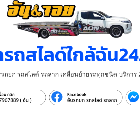
รถสไลด์ใกล้ฉัน2
รรถยก รถสไลด์ รถลาก เคลื่อนย้ายรถทุกชนิด บริการ 
พื่อน คลิก
Facebook
967889 ( อ้น )
อ้นรถยก รถสไลด์ รถลาก