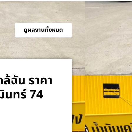
ดูผลงานทั้งหมด
ล้ฉัน ราคา
ินทร์ 74