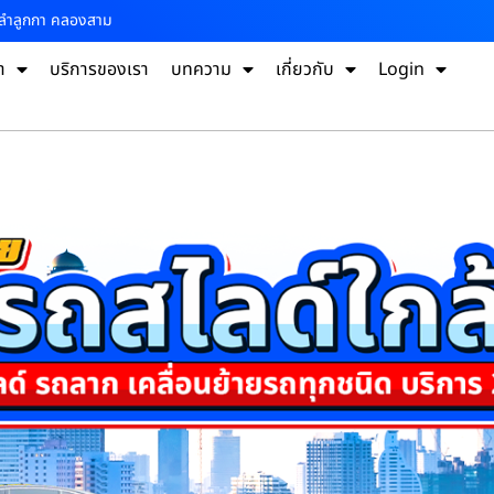
นลำลูกกา คลองสาม
า
บริการของเรา
บทความ
เกี่ยวกับ
Login