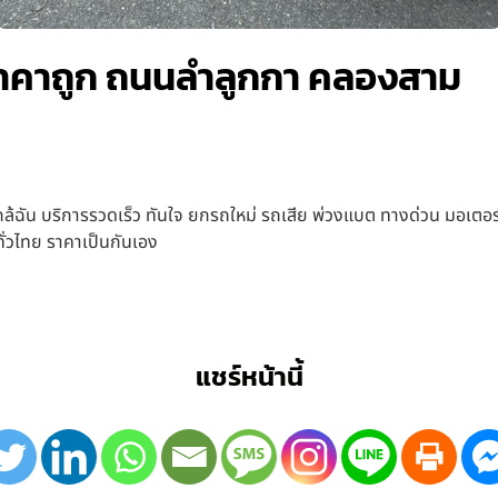
 ราคาถูก ถนนลำลูกกา คลองสาม
ัน บริการรวดเร็ว ทันใจ ยกรถใหม่ รถเสีย พ่วงแบต ทางด่วน มอเตอร์เวย์
 ทั่วไทย ราคาเป็นกันเอง
แชร์หน้านี้