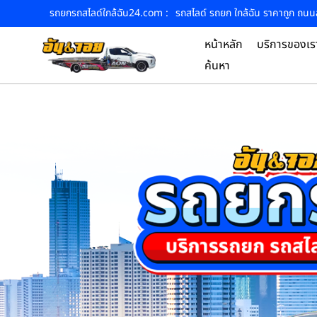
รถยกรถสไลด์ใกล้ฉัน24.com :
รถสไลด์ รถยก ใกล้ฉัน ราคาถูก ถน
หน้าหลัก
บริการของเร
ค้นหา