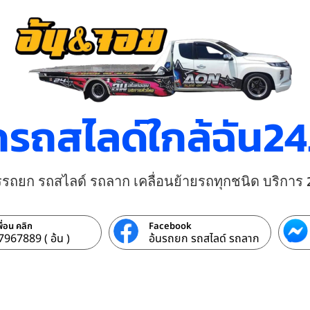
รถสไลด์ใกล้ฉัน2
รรถยก รถสไลด์ รถลาก เคลื่อนย้ายรถทุกชนิด บริการ 
พื่อน คลิก
Facebook
967889 ( อ้น )
อ้นรถยก รถสไลด์ รถลาก