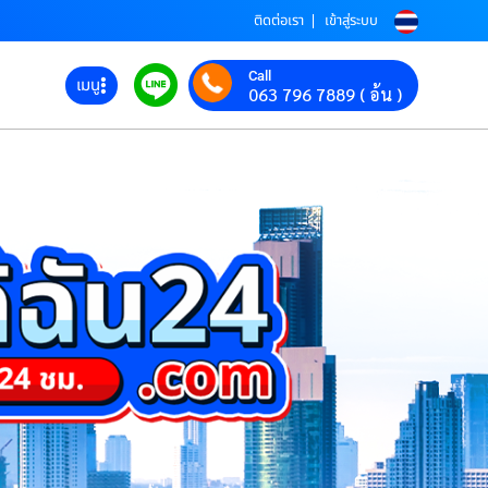
ติดต่อเรา
เข้าสู่ระบบ
Call
เมนู
063 796 7889 ( อ้น )