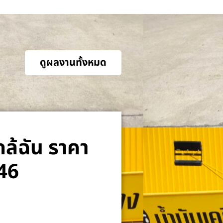
ดูผลงานทั้งหมด
ล้ฉัน ราคา
46