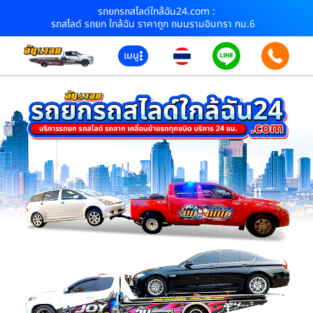
รถยกรถสไลด์ใกล้ฉัน24.com :
รถสไลด์ รถยก ใกล้ฉัน ราคาถูก ถนนรามอินทรา กม.6
เมนู