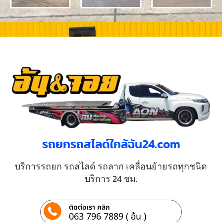
รถยกรถสไลด์ใกล้ฉัน24.com
บริการรถยก รถสไลด์ รถลาก เคลื่อนย้ายรถทุกชนิด
บริการ 24 ชม.
ติดต่อเรา คลิก
063 796 7889 ( อ้น )