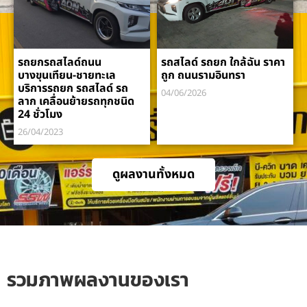
รถยกรถสไลด์ถนน
รถสไลด์ รถยก ใกล้ฉัน ราคา
บางขุนเทียน-ชายทะเล
ถูก ถนนรามอินทรา
บริการรถยก รถสไลด์ รถ
04/06/2026
ลาก เคลื่อนย้ายรถทุกชนิด
24 ชั่วโมง
26/04/2023
ดูผลงานทั้งหมด
รวมภาพผลงานของเรา