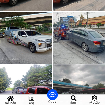
ติดต่อ
หน้าหลัก
เมนู
ค้นหา
เพิ่มเติม