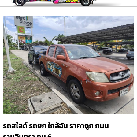
รถสไลด์ รถยก ใกล้ฉัน ราคาถูก ถนน
รามอินทรา กม.6