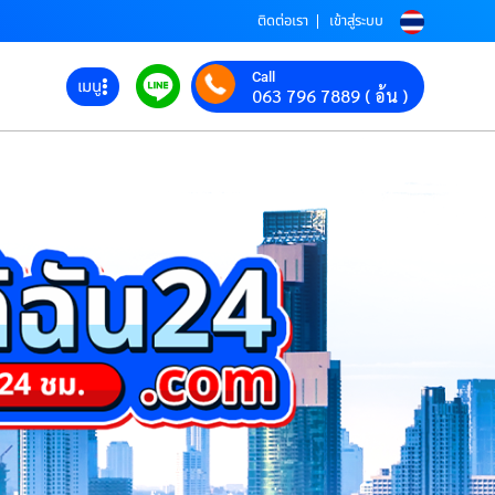
ติดต่อเรา
เข้าสู่ระบบ
Call
เมนู
063 796 7889 ( อ้น )