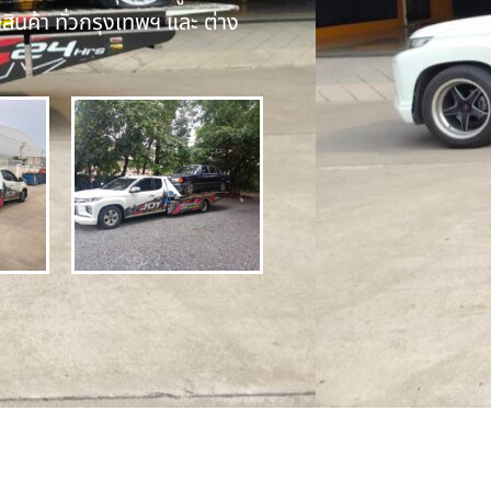
นสินค้า ทั่วกรุงเทพฯ และ ต่าง