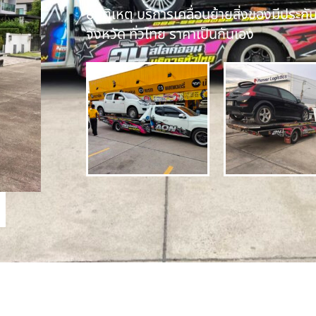
อุบัติเหตุ บริการเคลื่อนย้ายสิ่งของมีประกั
จังหวัด ทั่วไทย ราคาเป็นกันเอง