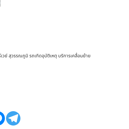
 สุวรรณภูมิ รถเกิดอุบัติเหตุ บริการเคลื่อนย้าย