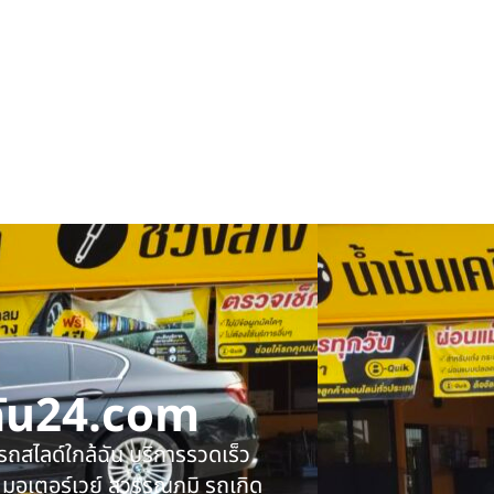
ฉัน24.com
สไลด์ใกล้ฉัน บริการรวดเร็ว
มอเตอร์เวย์ สุวรรณภูมิ รถเกิด