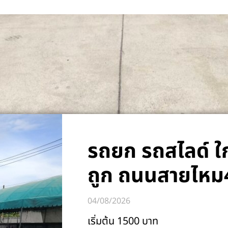
รถยก รถสไลด์ ใก
ถูก ถนนสายไหม
04/08/2026
เริ่มต้น 1500 บาท