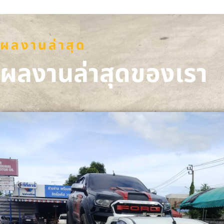
ผลงานล่าสุด
ผลงานล่าสุดของเรา