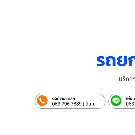
รถยก
บริกา
ติดต่อเรา คลิก
เพิ่มเ
063 796 7889 ( อ้น )
0637