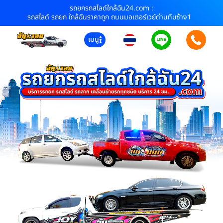
รถยกรถสไลด์ใกล้ฉัน24.com :
รถสไลด์ รถยก ใกล้ฉันราคาถูก ถนนมอเตอร์เวย์ด่านทับช้าง1
เมนู