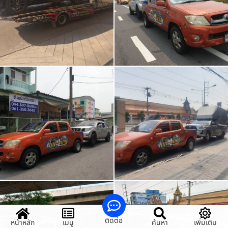
ติดต่อ
หน้าหลัก
เมนู
ค้นหา
เพิ่มเติม