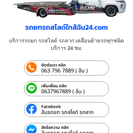
รถยกรถสไลด์ใกล้ฉัน24.com
บริการรถยก รถสไลด์ รถลาก เคลื่อนย้ายรถทุกชนิด
บริการ 24 ชม.
ติดต่อเรา คลิก
063 796 7889 ( อ้น )
เพิ่มเพื่อน คลิก
0637967889 ( อ้น )
Facebook
อ้นรถยก รถสไลด์ รถลาก
ส่งข้อความ คลิก