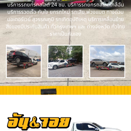
บริการรถยกรถสไลด์ 24 ชม. บริการรถยกรถสไลด์ใกล้ฉัน
บริการรวดเร็ว ทันใจ ยกรถใหม่ รถเสีย พ่วงแบต ทางด่วน
มอเตอร์เวย์ สุวรรณภูมิ รถเกิดอุบัติเหตุ บริการเคลื่อนย้าย
สิ่งของมีประกันสินค้า ทั่วกรุงเทพฯ และ ต่างจังหวัด ทั่วไทย
ราคาเป็นกันเอง