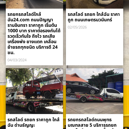
รถยกรถสไลด์ใกล้
รถสไลด์ รถยก ใกล้ฉัน ราคา
ฉัน24.com ถนนปัญญา
ถูก ถนนเกษตรนวมินทร์
รามอินทรา ราคาถูก เริ่มต้น
02/05/2026
1000 บาท ราคาต่อรองกันได้
รวดเร็วทันใจ ถึงไว รถเสีย
เครื่องพัง ยางแตก เคลื่อน
ย้ายรถทุกชนิด บริการดี 24
ชม.
04/03/2024
รถสไลด์ รถยก ราคาถูก ใกล้
รถยกรถสไลด์ถนนพุทธ
ฉัน ด่านธัญญะ
มณฑลสาย 5 บริการรถยก