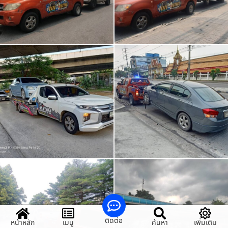
ติดต่อ
หน้าหลัก
เมนู
ค้นหา
เพิ่มเติม