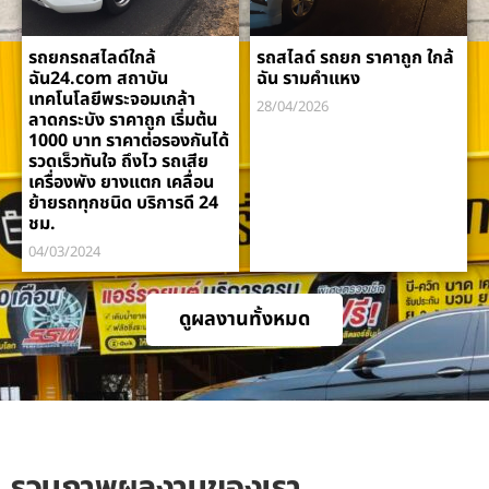
รถยกรถสไลด์ใกล้
รถสไลด์ รถยก ราคาถูก ใกล้
ฉัน24.com สถาบัน
ฉัน รามคำแหง
เทคโนโลยีพระจอมเกล้า
28/04/2026
ลาดกระบัง ราคาถูก เริ่มต้น
1000 บาท ราคาต่อรองกันได้
รวดเร็วทันใจ ถึงไว รถเสีย
เครื่องพัง ยางแตก เคลื่อน
ย้ายรถทุกชนิด บริการดี 24
ชม.
04/03/2024
ดูผลงานทั้งหมด
รวมภาพผลงานของเรา