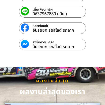
เพิ่มเพื่อน คลิก
0637967889 ( อ้น )
Facebook
อ้นรถยก รถสไลด์ รถลาก
ส่งข้อความ คลิก
อ้นรถยก รถสไลด์ รถลาก
ผลงานล่าสุด
ผลงานล่าสุดของเรา