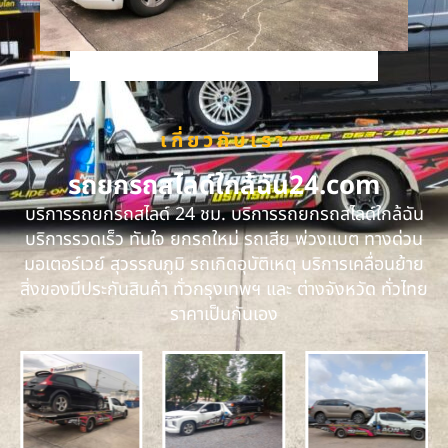
เกี่ยวกับเรา
รถยกรถสไลด์ใกล้ฉัน24.com
บริการรถยกรถสไลด์ 24 ชม. บริการรถยกรถสไลด์ใกล้ฉัน
บริการรวดเร็ว ทันใจ ยกรถใหม่ รถเสีย พ่วงแบต ทางด่วน
มอเตอร์เวย์ สุวรรณภูมิ รถเกิดอุบัติเหตุ บริการเคลื่อนย้าย
สิ่งของมีประกันสินค้า ทั่วกรุงเทพฯ และ ต่างจังหวัด ทั่วไทย
ราคาเป็นกันเอง