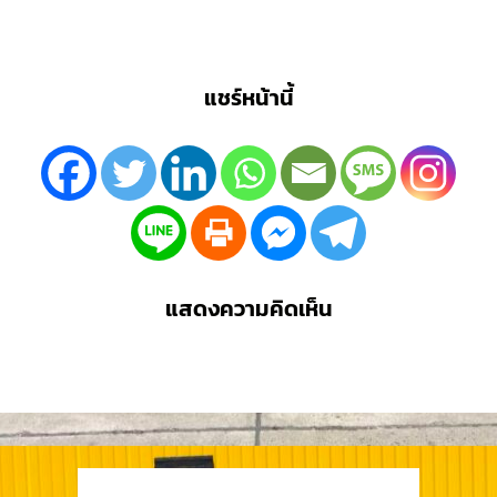
แชร์หน้านี้
แสดงความคิดเห็น