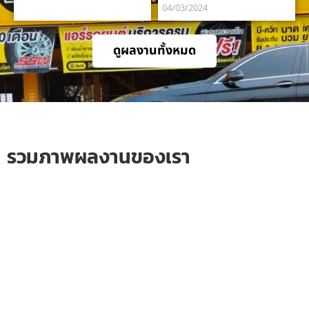
04/03/2024
ดูผลงานทั้งหมด
รวมภาพผลงานของเรา