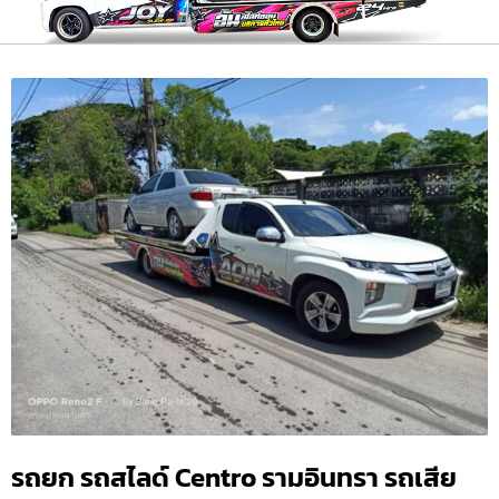
รถยก รถสไลด์ Centro รามอินทรา รถเสีย