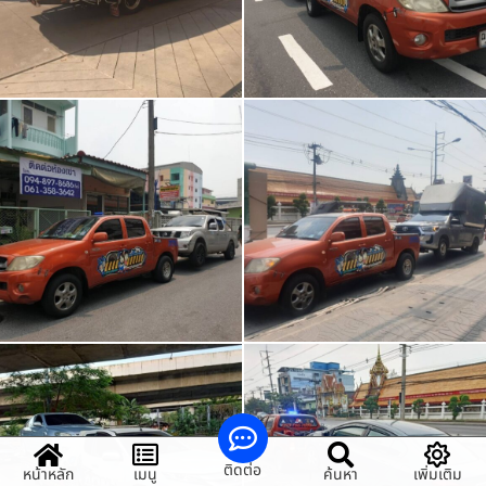
ติดต่อ
หน้าหลัก
เมนู
ค้นหา
เพิ่มเติม