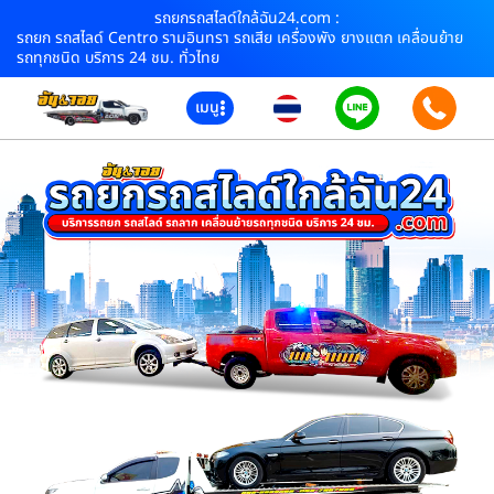
รถยกรถสไลด์ใกล้ฉัน24.com :
รถยก รถสไลด์ Centro รามอินทรา รถเสีย เครื่องพัง ยางแตก เคลื่อนย้าย
รถทุกชนิด บริการ 24 ชม. ทั่วไทย
เมนู