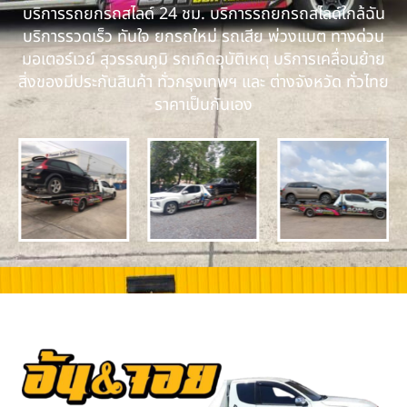
บริการรถยกรถสไลด์ 24 ชม. บริการรถยกรถสไลด์ใกล้ฉัน
บริการรวดเร็ว ทันใจ ยกรถใหม่ รถเสีย พ่วงแบต ทางด่วน
มอเตอร์เวย์ สุวรรณภูมิ รถเกิดอุบัติเหตุ บริการเคลื่อนย้าย
สิ่งของมีประกันสินค้า ทั่วกรุงเทพฯ และ ต่างจังหวัด ทั่วไทย
ราคาเป็นกันเอง