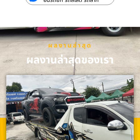
อ้นรถยก รถสไลด์ รถลาก
ผลงานล่าสุด
ผลงานล่าสุดของเรา