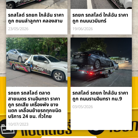
รถสไลด์ รถยก ใกล้ฉัน ราคา
รถยก รถสไลด์ ใกล้ฉัน ราคา
ถูก ถนนลำลูกกา คลองสาม
ถูก ถนนนวมินทร์
23/05/2026
19/06/2026
รถยก รถสไลด์ ตลาด
รถสไลด์ รถยก ใกล้ฉัน ราคา
สายเนตร รามอินทรา ราคา
ถูก ถนนรามอินทรา กม.9
ถูก รถเสีย เครื่องพัง ยาง
03/05/2026
แตก เคลื่อนย้ายรถทุกชนิด
บริการ 24 ชม. ทั่วไทย
10/07/2023