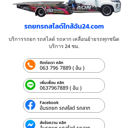
รถยกรถสไลด์ใกล้ฉัน24.com
บริการรถยก รถสไลด์ รถลาก เคลื่อนย้ายรถทุกชนิด
บริการ 24 ชม.
ติดต่อเรา คลิก
063 796 7889 ( อ้น )
เพิ่มเพื่อน คลิก
0637967889 ( อ้น )
Facebook
อ้นรถยก รถสไลด์ รถลาก
ส่งข้อความ คลิก