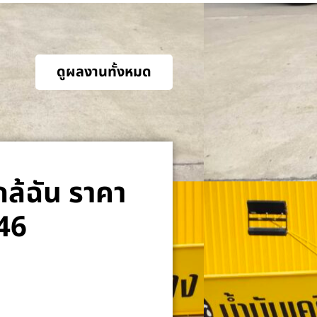
ดูผลงานทั้งหมด
ล้ฉัน ราคา
46