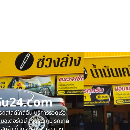
ฉัน24.com
สไลด์ใกล้ฉัน บริการรวดเร็ว
มอเตอร์เวย์ สุวรรณภูมิ รถเกิด
นสินค้า ทั่วกรุงเทพฯ และ ต่าง