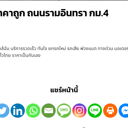
ราคาถูก ถนนรามอินทรา กม.4
ัน บริการรวดเร็ว ทันใจ ยกรถใหม่ รถเสีย พ่วงแบต ทางด่วน มอเตอร์เวย์
 ทั่วไทย ราคาเป็นกันเอง
แชร์หน้านี้