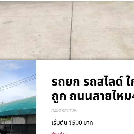
รถยก รถสไลด์ ใก
ถูก ถนนสายไหม
04/08/2026
เริ่มต้น 1500 บาท