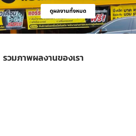
ดูผลงานทั้งหมด
รวมภาพผลงานของเรา