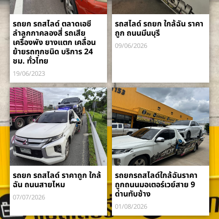
รถยก รถสไลด์ ตลาดเอซี
รถสไลด์ รถยก ใกล้ฉัน ราคา
ลำลูกกาคลองสี่ รถเสีย
ถูก ถนนมีนบุรี
เครื่องพัง ยางแตก เคลื่อน
09/06/2026
ย้ายรถทุกชนิด บริการ 24
ชม. ทั่วไทย
19/06/2023
รถยก รถสไลด์ ราคาถูก ใกล้
รถยกรถสไลด์ใกล้ฉันราคา
ฉัน ถนนสายไหม
ถูกถนนมอเตอร์เวย์สาย 9
ด่านทับช้าง
07/07/2026
01/08/2026