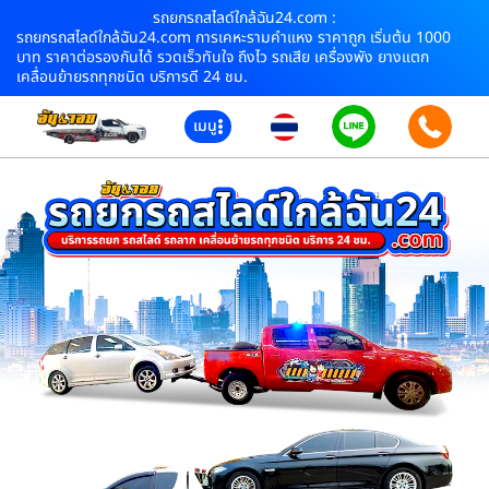
รถยกรถสไลด์ใกล้ฉัน24.com :
รถยกรถสไลด์ใกล้ฉัน24.com การเคหะรามคำแหง ราคาถูก เริ่มต้น 1000
บาท ราคาต่อรองกันได้ รวดเร็วทันใจ ถึงไว รถเสีย เครื่องพัง ยางแตก
เคลื่อนย้ายรถทุกชนิด บริการดี 24 ชม.
เมนู