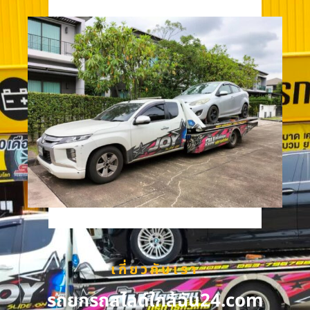
เกี่ยวกับเรา
รถยกรถสไลด์ใกล้ฉัน24.com