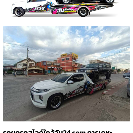
รถยกรถสไลด์ใกล้ฉัน24.com การเคหะ