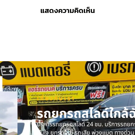
แสดงความคิดเห็น
เกี่ยวกับเรา
รถยกรถสไลด์ใกล้
บริการรถยกรถสไลด์ 24 ชม. บริการรถยกรถ
ทันใจ ยกรถใหม่ รถเสีย พ่วงแบต ทางด่วน 