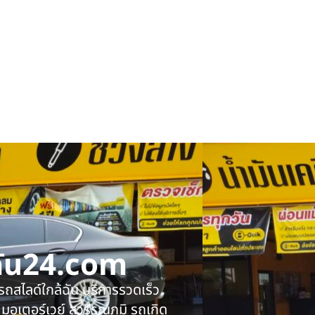
ฉัน24.com
สไลด์ใกล้ฉัน บริการรวดเร็ว
มอเตอร์เวย์ สุวรรณภูมิ รถเกิด