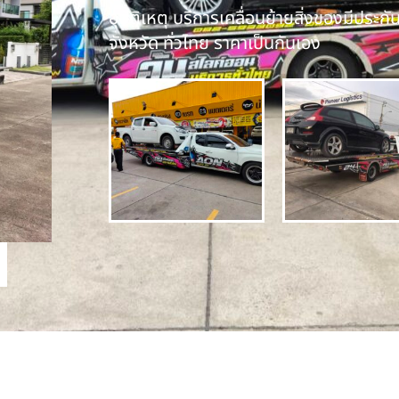
อุบัติเหตุ บริการเคลื่อนย้ายสิ่งของมีประกั
จังหวัด ทั่วไทย ราคาเป็นกันเอง