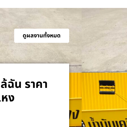
ดูผลงานทั้งหมด
ล้ฉัน ราคา
แหง