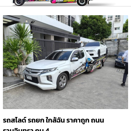
รถสไลด์ รถยก ใกล้ฉัน ราคาถูก ถนน
รามอินทรา กม.4