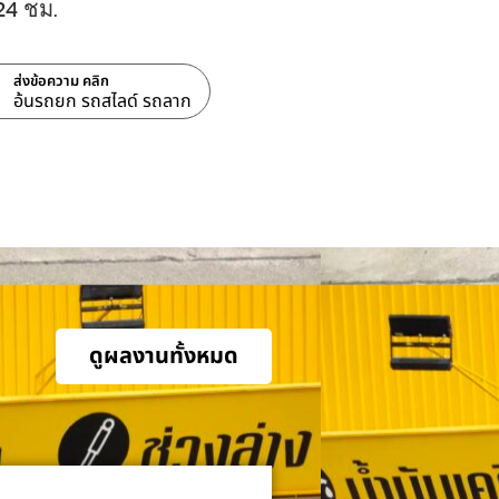
24 ชม.
ส่งข้อความ คลิก
อ้นรถยก รถสไลด์ รถลาก
ดูผลงานทั้งหมด