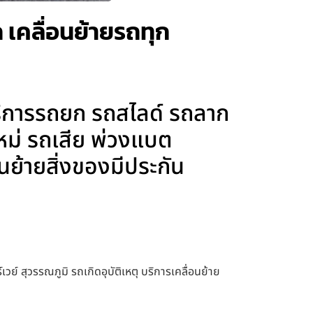
เคลื่อนย้ายรถทุก
ิการรถยก รถสไลด์ รถลาก
หม่ รถเสีย พ่วงแบต
อนย้ายสิ่งของมีประกัน
 สุวรรณภูมิ รถเกิดอุบัติเหตุ บริการเคลื่อนย้าย