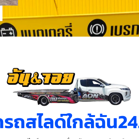
รถสไลด์ใกล้ฉัน2