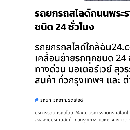
รถยกรถสไลด์ถนนพระราม
ชนิด 24 ชั่วโมง
รถยกรถสไลด์ใกล้ฉัน24.
เคลื่อนย้ายรถทุกชนิด 24
ทางด่วน มอเตอร์เวย์ สุวรร
สินค้า ทั่วกรุงเทพฯ และ ต
,
,
รถยก
รถลาก
รถสไลด์
บริการรถยกรถสไลด์ 24 ชม. บริการรถยกรถสไลด์ใกล้ฉ
สิ่งของมีประกันสินค้า ทั่วกรุงเทพฯ และ ต่างจังหวัด