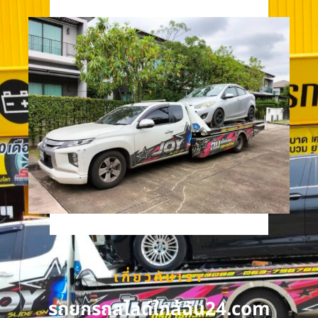
เกี่ยวกับเรา
รถยกรถสไลด์ใกล้ฉัน24.com