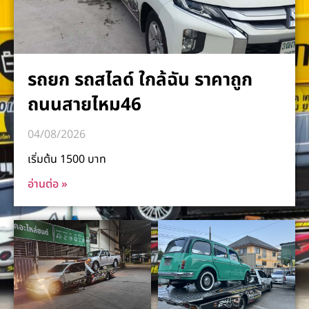
รถยก รถสไลด์ ใกล้ฉัน ราคาถูก
ถนนสายไหม46
04/08/2026
เริ่มต้น 1500 บาท
อ่านต่อ »