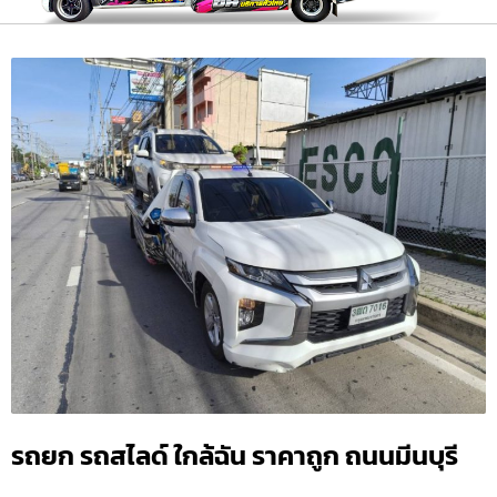
รถยก รถสไลด์ ใกล้ฉัน ราคาถูก ถนนมีนบุรี