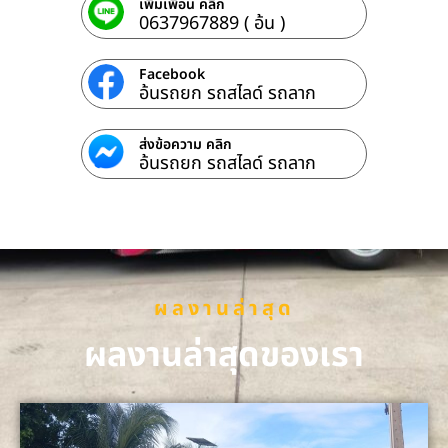
เพิ่มเพื่อน คลิก
0637967889 ( อ้น )
Facebook
อ้นรถยก รถสไลด์ รถลาก
ส่งข้อความ คลิก
อ้นรถยก รถสไลด์ รถลาก
ผลงานล่าสุด
ผลงานล่าสุดของเรา