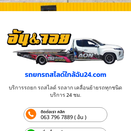
รถยกรถสไลด์ใกล้ฉัน24.com
บริการรถยก รถสไลด์ รถลาก เคลื่อนย้ายรถทุกชนิด
บริการ 24 ชม.
ติดต่อเรา คลิก
063 796 7889 ( อ้น )