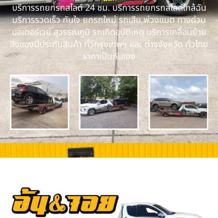
บริการรถยกรถสไลด์ 24 ชม. บริการรถยกรถสไลด์ใกล้ฉัน
บริการรวดเร็ว ทันใจ ยกรถใหม่ รถเสีย พ่วงแบต ทางด่วน
มอเตอร์เวย์ สุวรรณภูมิ รถเกิดอุบัติเหตุ บริการเคลื่อนย้าย
สิ่งของมีประกันสินค้า ทั่วกรุงเทพฯ และ ต่างจังหวัด ทั่วไทย
ราคาเป็นกันเอง