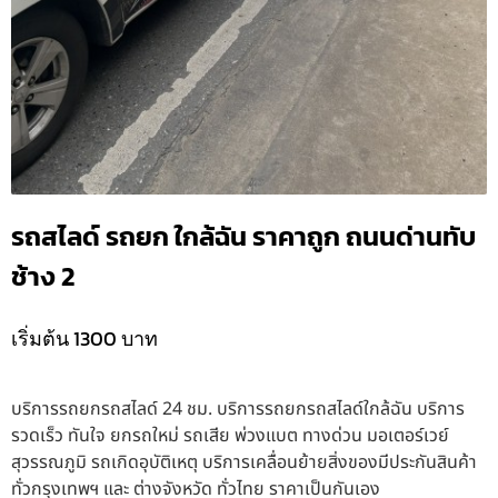
รถสไลด์ รถยก ใกล้ฉัน ราคาถูก ถนนด่านทับ
ช้าง 2
เริ่มต้น 1300 บาท
บริการรถยกรถสไลด์ 24 ชม. บริการรถยกรถสไลด์ใกล้ฉัน บริการ
รวดเร็ว ทันใจ ยกรถใหม่ รถเสีย พ่วงแบต ทางด่วน มอเตอร์เวย์
สุวรรณภูมิ รถเกิดอุบัติเหตุ บริการเคลื่อนย้ายสิ่งของมีประกันสินค้า
ทั่วกรุงเทพฯ และ ต่างจังหวัด ทั่วไทย ราคาเป็นกันเอง