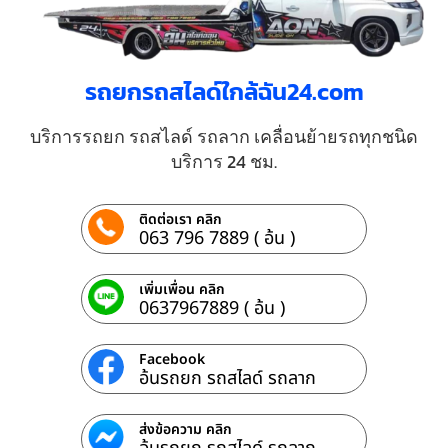
รถยกรถสไลด์ใกล้ฉัน24.com
บริการรถยก รถสไลด์ รถลาก เคลื่อนย้ายรถทุกชนิด
บริการ 24 ชม.
ติดต่อเรา คลิก
063 796 7889 ( อ้น )
เพิ่มเพื่อน คลิก
0637967889 ( อ้น )
Facebook
อ้นรถยก รถสไลด์ รถลาก
ส่งข้อความ คลิก