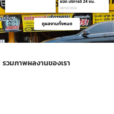
ชนิด บริการดี 24 ชม.
08/03/2024
ดูผลงานทั้งหมด
รวมภาพผลงานของเรา