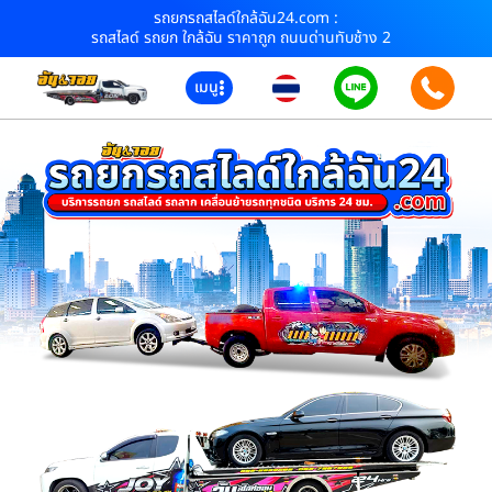
รถยกรถสไลด์ใกล้ฉัน24.com :
รถสไลด์ รถยก ใกล้ฉัน ราคาถูก ถนนด่านทับช้าง 2
เมนู