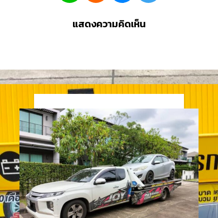
แสดงความคิดเห็น