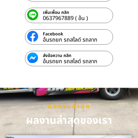
เพิ่มเพื่อน คลิก
0637967889 ( อ้น )
Facebook
อ้นรถยก รถสไลด์ รถลาก
ส่งข้อความ คลิก
อ้นรถยก รถสไลด์ รถลาก
ผลงานล่าสุด
ผลงานล่าสุดของเรา