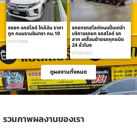
รถยก รถสไลด์ ใกล้ฉัน ราคา
รถยกรถสไลด์ถนนปิ่นเกล้า
ถูก ถนนรามอินทรา กม.10
บริการรถยก รถสไลด์ รถ
ลาก เคลื่อนย้ายรถทุกชนิด
10/07/2026
24 ชั่วโมง
27/04/2023
ดูผลงานทั้งหมด
รวมภาพผลงานของเรา