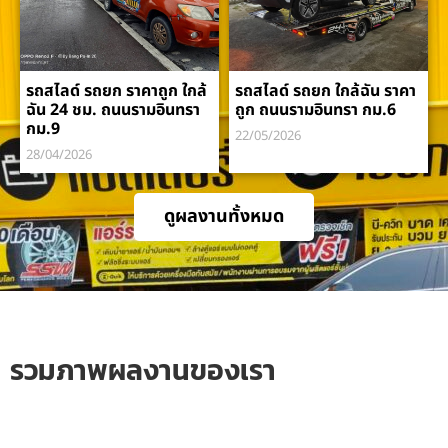
รถสไลด์ รถยก ราคาถูก ใกล้
รถสไลด์ รถยก ใกล้ฉัน ราคา
ฉัน 24 ชม. ถนนรามอินทรา
ถูก ถนนรามอินทรา กม.6
กม.9
22/05/2026
28/04/2026
ดูผลงานทั้งหมด
รวมภาพผลงานของเรา