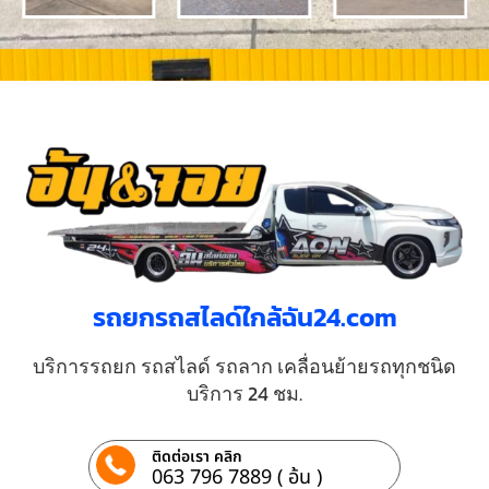
รถยกรถสไลด์ใกล้ฉัน24.com
บริการรถยก รถสไลด์ รถลาก เคลื่อนย้ายรถทุกชนิด
บริการ 24 ชม.
ติดต่อเรา คลิก
063 796 7889 ( อ้น )