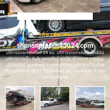
เกี่ยวกับเรา
รถยกรถสไลด์ใกล้ฉัน24.com
บริการรถยกรถสไลด์ 24 ชม. บริการรถยกรถสไลด์ใกล้ฉัน
บริการรวดเร็ว ทันใจ ยกรถใหม่ รถเสีย พ่วงแบต ทางด่วน
มอเตอร์เวย์ สุวรรณภูมิ รถเกิดอุบัติเหตุ บริการเคลื่อนย้าย
สิ่งของมีประกันสินค้า ทั่วกรุงเทพฯ และ ต่างจังหวัด ทั่วไทย
ราคาเป็นกันเอง