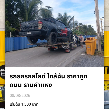
รถยกรถสไลด์ ใกล้ฉัน ราคาถูก
ถนน รามคำแหง
08/08/2026
เริ่มต้น 1,500 บาท