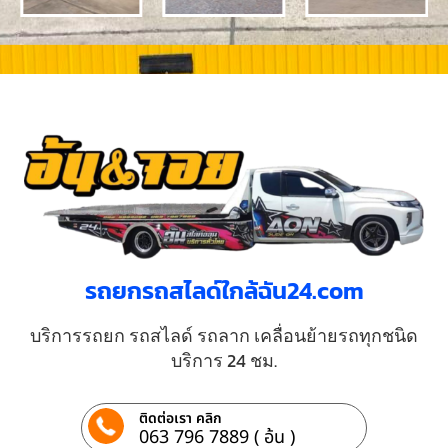
รถยกรถสไลด์ใกล้ฉัน24.com
บริการรถยก รถสไลด์ รถลาก เคลื่อนย้ายรถทุกชนิด
บริการ 24 ชม.
ติดต่อเรา คลิก
063 796 7889 ( อ้น )